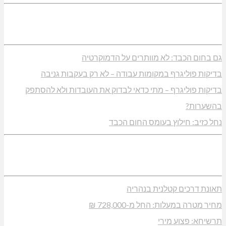
גם בחום הכבד: לא מוותרים על הדמוקרטיה
בדיקות פוליגרף במקומות עבודה – לא רק בעקבות גניבה
בדיקות פוליגרף – מתי כדאי לבדוק את העובדות ולא להסתפק
בהשערות?
נחל כזיב: חילוץ בעומס החום הכבד
תאונת דרכים קטלנית בנהריה
מחיר מטרה במעלות: החל מ-728,000 ₪
תרשיחא: פצוע מירי