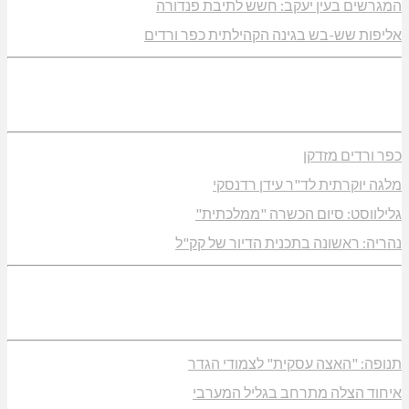
המגרשים בעין יעקב: חשש לתיבת פנדורה
אליפות שש-בש בגינה הקהילתית כפר ורדים
כפר ורדים מזדקן
מלגה יוקרתית לד"ר עידן רדנסקי
גלילווסט: סיום הכשרה "ממלכתית"
נהריה: ראשונה בתכנית הדיור של קק"ל
תנופה: "האצה עסקית" לצמודי הגדר
איחוד הצלה מתרחב בגליל המערבי