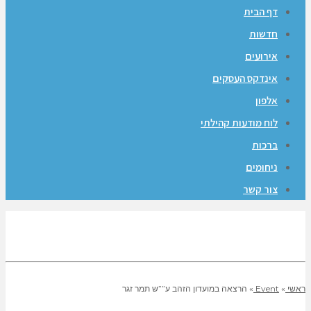
דף הבית
חדשות
אירועים
אינדקס העסקים
אלפון
לוח מודעות קהילתי
ברכות
ניחומים
צור קשר
ראשי
»
Event
»
הרצאה במועדון הזהב ע””ש תמר זגר