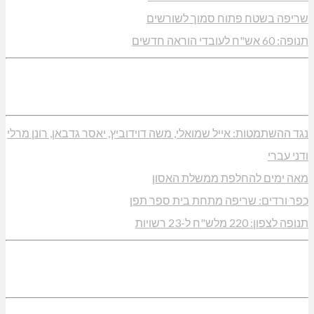
שריפה בשטח פתוח סמוך לשורשים
תנופה: 60 אש"ח לעובדי הוראה חדשים
נגד ההשתמטות: אייל שמואלי, משה דוידוביץ, יאסר גדבאן, רונן מרלי
ודני עברי
מאה ימים להחלפת ממשלת האסון
כפר ורדים: שריפה מתחת בית ספר תפן
תנופה לצפון: 220 מלש"ח ל-23 רשויות