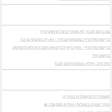
גם בחום הכבד: לא מוותרים על הדמוקרטיה
בדיקות פוליגרף במקומות עבודה – לא רק בעקבות גניבה
בדיקות פוליגרף – מתי כדאי לבדוק את העובדות ולא להסתפק
בהשערות?
נחל כזיב: חילוץ בעומס החום הכבד
תאונת דרכים קטלנית בנהריה
מחיר מטרה במעלות: החל מ-728,000 ₪