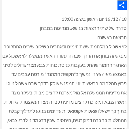
Copy
Share
Link
18 / 12/ 16 יום ראשון בשעה 19:00
סדרה של שתי הרצאות בנושא: מנהיגות במבחן
הרצאה ראשונה
לוי אשכול במלחמת ששת הימים ולאחריה בשילוב שירים מהתקופה
מפגש זה בוחן את הדרך שבה התמודד ראש הממשלה לוי אשכול עם
האתגר החמור שהחל בעקבות כניסת כוחות צבא מצרי גדולים לסיני
באמצע מאי 1967, ונמשך ב”תקופת המתנה” מורטת עצבים עד
פרוץ המלחמה בראשית יוני. המפגש עוסק בדרך שבה אשכול ניווט
את מדיניות הממשלה אל מול מערכת לחצים מבית, בעיקר מצד
ראשי הצבא, ומערכת לחצים מדינית כבדה מצד המעצמות הגדולות.
בתוך כך יישאלו שאלות אקוטואליות עד ימינו בנוגע לתהליך קבלת
ההחלטות בחברה דמוקרטית, היחסים שבין דרג מדיני לדרג צבאי,