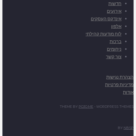
חדשות
אירועים
אינדקס העסקים
אלפון
לוח מודעות קהילתי
ברכות
ניחומים
צור קשר
הצהרת נגישות
מדיניות פרטיות
אודות
THEME BY
POJO.ME
- WORDPRESS THEMES
BY
NBSP