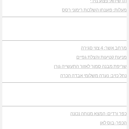
תרשיחא: פצוע מירי
מעלות: פוענחו השלכות רימוני רסס
מרחב אשר: 4 צווי סגירה
מניעת קטיעות והצלת גפיים
שריפת מבנה סמוך לאזור התעשייה גורן
נחל כזיב: נערה משלומי אבדה הכרה
כפר ורדים: המצא מנוחה נכונה
הכפר-בוס לאן