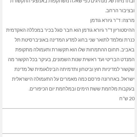
ובתדמיות של מנהיגים כפי שאלה משתקפות באמצעי התקשורת
ובציבור הרחב.
מרצה: ד”ר גיורא גודמן
ההיסטוריון ד”ר גיורא גודמן הוא חבר סגל בכיר במכללה האקדמית
כנרת ומלמד לתואר שני בחוג למדע המדינה באוניברסיטת תל
באביב. תחום ההתמחות שלו הוא תקשורת ותעמולה מתקופת
המנדט הבריטי ועד ראשית שנות השמונים, בעיקר בכל הקשור מה
שקשור למדיניות חוץ וביטחון ותדמיתה הבינלאומית של מדינת
ישראל. באחרונה פרסם כמה מאמרים על התעמולה הישראלית
בעקבות מלחמת ששת הימים ובמלחמת יום הכיפורים.
20 ש”ח