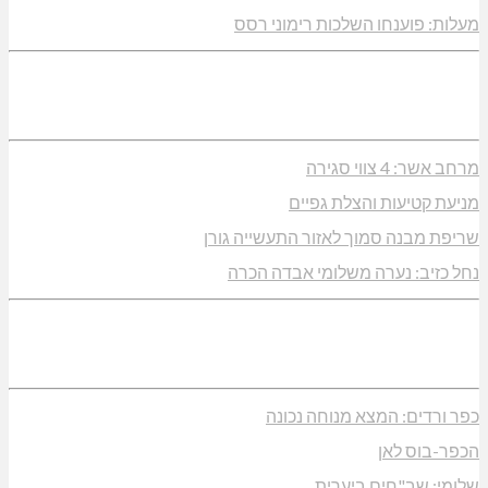
מעלות: פוענחו השלכות רימוני רסס
מרחב אשר: 4 צווי סגירה
מניעת קטיעות והצלת גפיים
שריפת מבנה סמוך לאזור התעשייה גורן
נחל כזיב: נערה משלומי אבדה הכרה
כפר ורדים: המצא מנוחה נכונה
הכפר-בוס לאן
שלומי: שב"חים ביערית