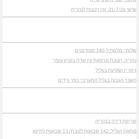
שישי 31/7/26: אין רכבות לנהריה
שלומי: מלגות ל-140 סטודנטים
נהריה: חנוכת מרפאת עין שרה בקניון עופר
ג'אז יין ושקיעה בגליל
השכר הגבוה בגליל המערבי: כפר ורדים
שריפת דירה בנהריה
מחאת הגליל: 142 שבועות לטבח/ 13 שבועות לתיקון