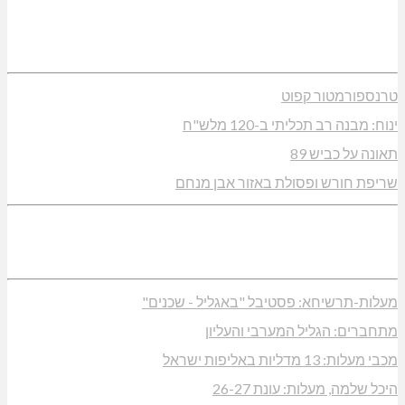
טרנספורמטור קפוט
ינוח: מבנה רב תכליתי ב-120 מלש"ח
תאונה על כביש 89
שריפת חורש ופסולת באזור אבן מנחם
מעלות-תרשיחא: פסטיבל "באגליל - שכנים"
מתחברים: הגליל המערבי והעליון
מכבי מעלות: 13 מדליות באליפות ישראל
היכל שלמה, מעלות: עונת 26-27