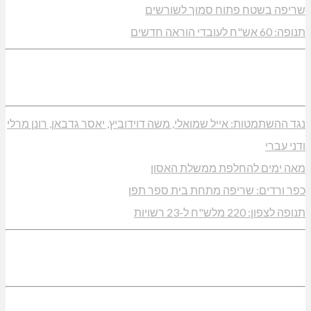
שריפה בשטח פתוח סמוך לשורשים
תנופה: 60 אש"ח לעובדי הוראה חדשים
נגד ההשתמטות: אייל שמואלי, משה דוידוביץ, יאסר גדבאן, רונן מרלי
ודני עברי
מאה ימים להחלפת ממשלת האסון
כפר ורדים: שריפה מתחת בית ספר תפן
תנופה לצפון: 220 מלש"ח ל-23 רשויות