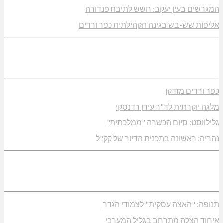
המגרשים בעין יעקב: חשש לתיבת פנדורה
אליפות שש-בש בגינה הקהילתית כפר ורדים
כפר ורדים מזדקן
מלגה יוקרתית לד"ר עידן רדנסקי
גלילווסט: סיום הכשרה "ממלכתית"
נהריה: ראשונה בתכנית הדיור של קק"ל
תנופה: "האצה עסקית" לצמודי הגדר
איחוד הצלה מתרחב בגליל המערבי