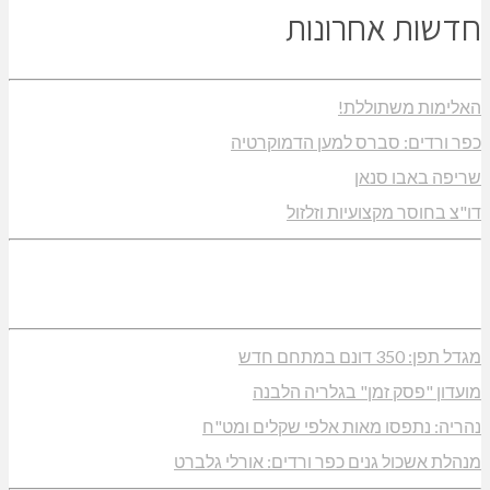
חדשות אחרונות
האלימות משתוללת!
כפר ורדים: סברס למען הדמוקרטיה
שריפה באבו סנאן
דו"צ בחוסר מקצועיות וזלזול
מגדל תפן: 350 דונם במתחם חדש
מועדון "פסק זמן" בגלריה הלבנה
נהריה: נתפסו מאות אלפי שקלים ומט"ח
מנהלת אשכול גנים כפר ורדים: אורלי גלברט