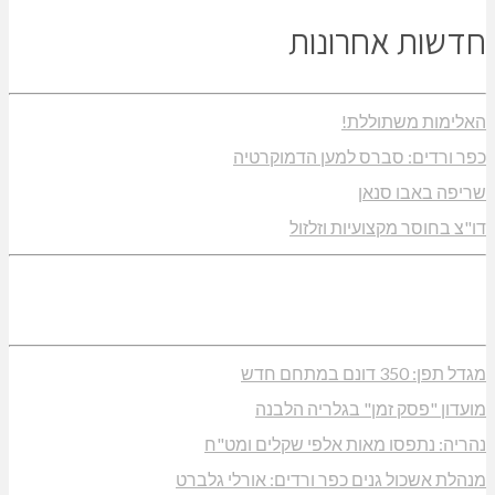
חדשות אחרונות
האלימות משתוללת!
כפר ורדים: סברס למען הדמוקרטיה
שריפה באבו סנאן
דו"צ בחוסר מקצועיות וזלזול
מגדל תפן: 350 דונם במתחם חדש
מועדון "פסק זמן" בגלריה הלבנה
נהריה: נתפסו מאות אלפי שקלים ומט"ח
מנהלת אשכול גנים כפר ורדים: אורלי גלברט