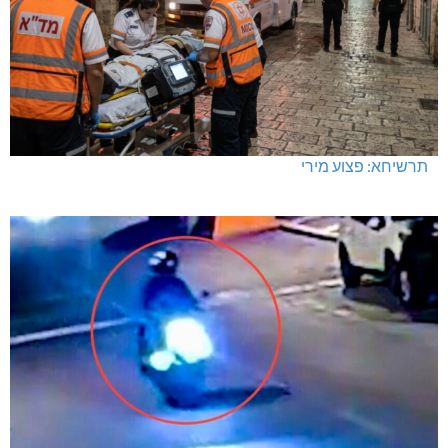
תרשיחא: פצוע מירי