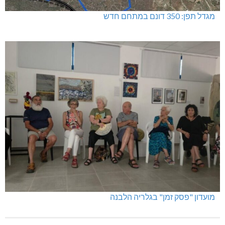
מגדל תפן: 350 דונם במתחם חדש
מועדון "פסק זמן" בגלריה הלבנה