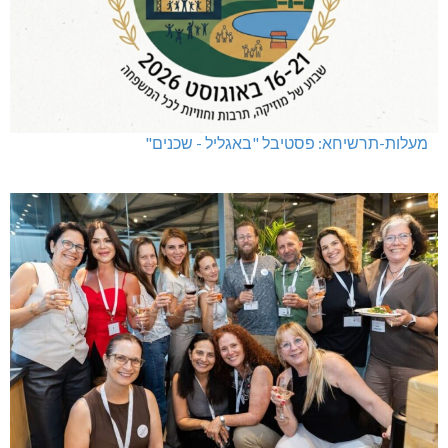
מעלות-תרשיחא: פסטיבל "באגליל - שכנים"