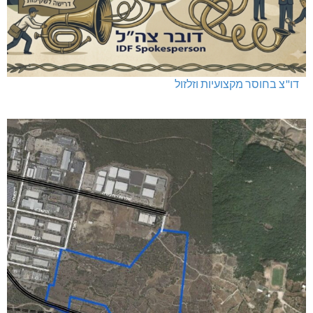
דו"צ בחוסר מקצועיות וזלזול