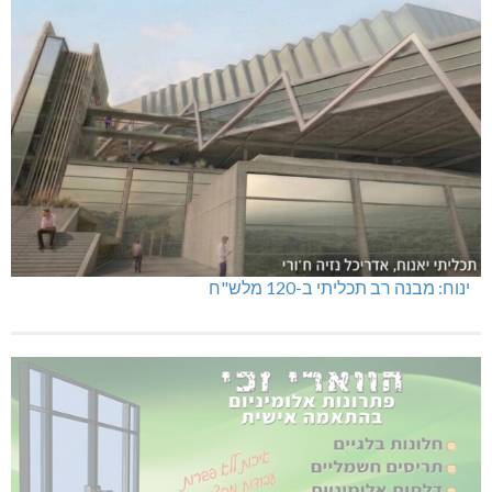
ינוח: מבנה רב תכליתי ב-120 מלש"ח