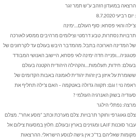
הרצאה במועדון הזהב ע”ש תמר זגר
: יום רביעי 8.7.2020
צ’ילה והאי פסחא: סוף העולם…ימינה
תרבויות נסתרות, טבע דרמטי וצילומים מרהיבים ממסע לאורכה
של המדינה הארוכה בתבל. מהמדבר היבש בעולם עד לקרחונים של
פטגוניה…ופנייה חדה ימינה לאי פסחא, היישוב האנושי המבודד
בעולם: חידות, תעלומות…והקהילה היהודית הקטנה בעולם
ששומרת על איזון בין זהות יהודית לאמונה באבות הקדומים של
ראפה נוי ! וגם: תקווה גדולה באטקמה – האם צ’ילה תחליף את
סעודיה בשוק האנרגיה העולמי ?
מרצה: נפתלי הילגר
צלם גאוגרפי וחוקר תרבויות. צלם מערכת וכתב “מסע אחר”. מצלם
עבור סוכנות LAIF ומגזינים בארץ ובעולם. חלוץ במסעות צילום אל
מקומות שאליהם בד”כ אין גישה לנוסע הישראלי. ההרצאות