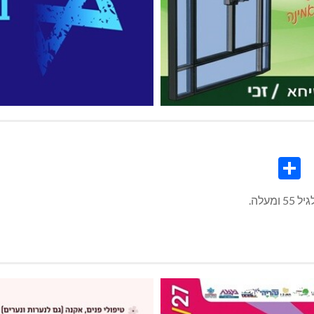
Share
Co
L