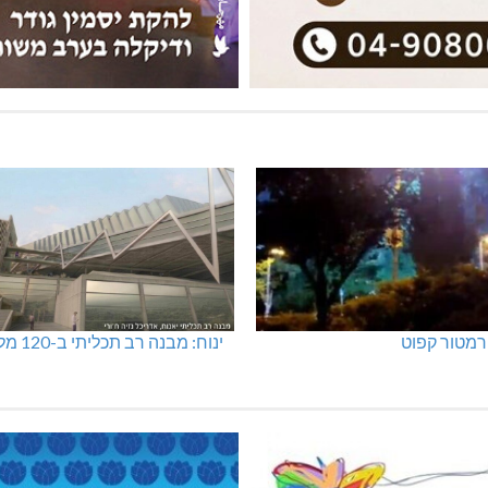
מטור קפוט
ינוח: מבנה רב תכליתי ב-120 מלש"ח