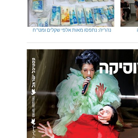
נהריה: נתפסו מאות אלפי שקלים ומט"ח