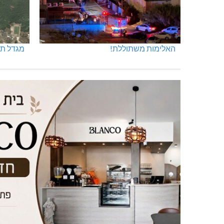
האלימות משתוללת!
מגדל תפן: 350 דונם ב