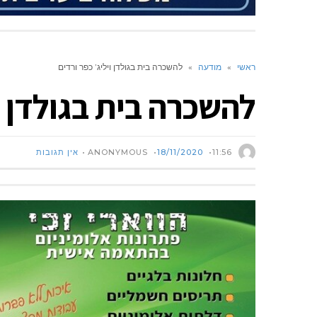
ראשי
»
מודעה
»
להשכרה בית בגולדן ויליג’ כפר ורדים
להשכרה בית בגולדן וי
ANONYMOUS
11:56
18/11/2020
אין תגובות