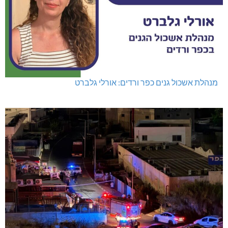
מנהלת אשכול גנים כפר ורדים: אורלי גלברט