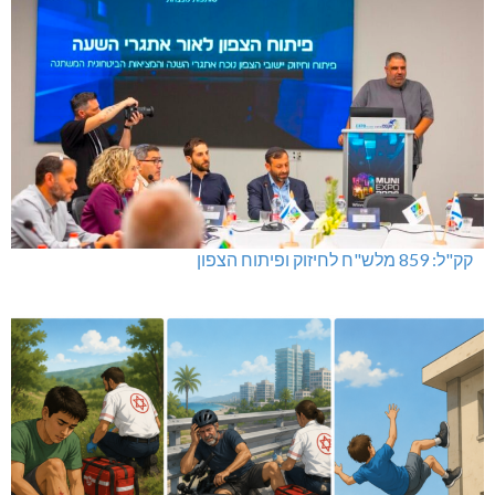
קק"ל: 859 מלש"ח לחיזוק ופיתוח הצפון