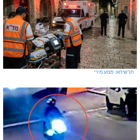
תרשיחא: פצוע מירי