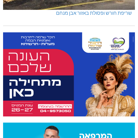
שריפת חורש ופסולת באזור אבן מנחם