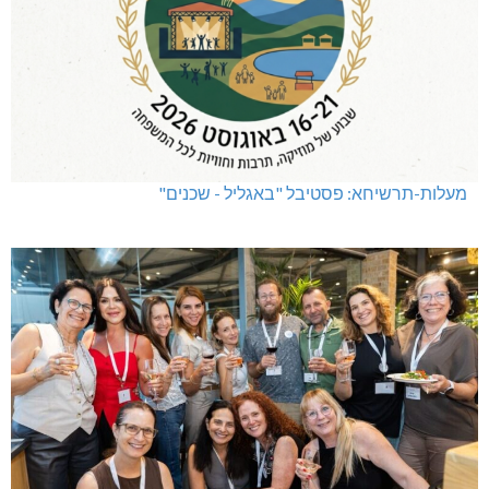
מעלות-תרשיחא: פסטיבל "באגליל - שכנים"