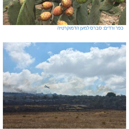
כפר ורדים: סברס למען הדמוקרטיה