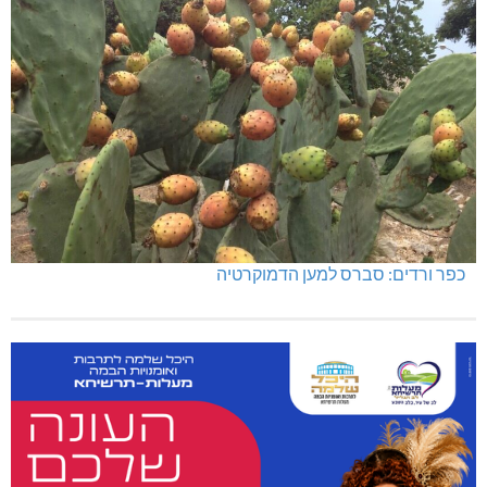
כפר ורדים: סברס למען הדמוקרטיה