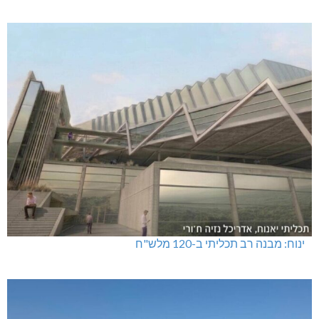
ינוח: מבנה רב תכליתי ב-120 מלש"ח