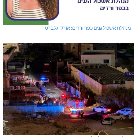
מנהלת אשכול גנים כפר ורדים: אורלי גלברט