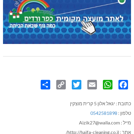
Share
Copy
Twitter
WhatsApp
Email
Facebook
Link
כתובת : יגאל אלון 5 קרית מוצקין
טלפון :
0542581898
מייל : Aizik27@walla.com
אתר : http://haifa-cleaning.co.il/