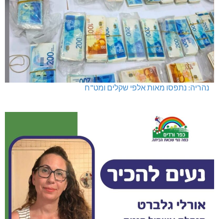
נהריה: נתפסו מאות אלפי שקלים ומט"ח