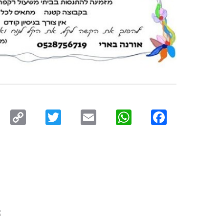
py
Twitter
Email
WhatsApp
Facebook
ink