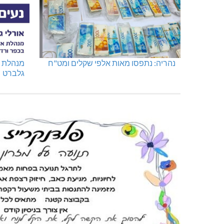
נהריה: נתפסו מאות אלפי שקלים ומט"ח
מנהלת א
גלברט