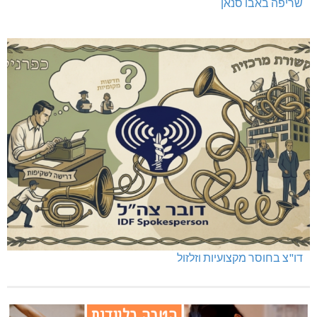
שריפה באבו סנאן
דו"צ בחוסר מקצועיות וזלזול