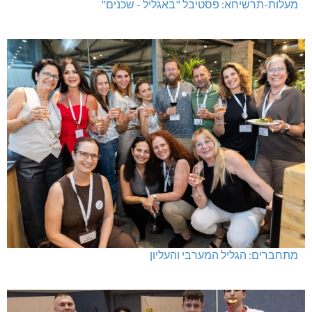
מעלות-תרשיחא: פסטיבל "באגליל - שכנים"
מתחברים: הגליל המערבי והעליון