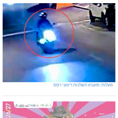
מעלות: פוענחו השלכות רימוני רסס