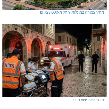
מחיר מטרה במעלות: החל מ-728,000 ₪
תרשיחא: פצוע מירי