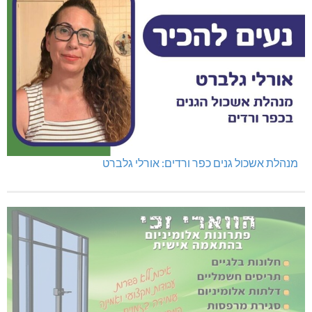
מנהלת אשכול גנים כפר ורדים: אורלי גלברט