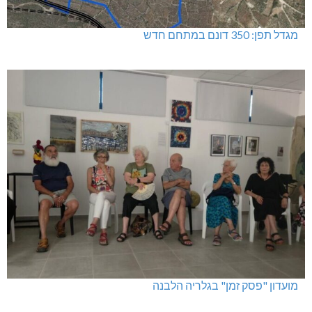
מגדל תפן: 350 דונם במתחם חדש
מועדון "פסק זמן" בגלריה הלבנה