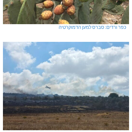
כפר ורדים: סברס למען הדמוקרטיה