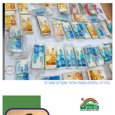
נהריה: נתפסו מאות אלפי שקלים ומט"ח