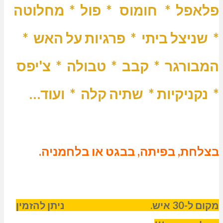
פלאפל * חומוס * פול * מחלוטה
* שניצל ביתי * פרגיות על האש *
המבורגר * קבב * טבולה * צ'יפס
* נקניקיות * שתיה קלה * ועוד…
בצלחת, בפיתה, בבגט או בלחמניה.
מקום ל-30 איש. ניתן להזמין