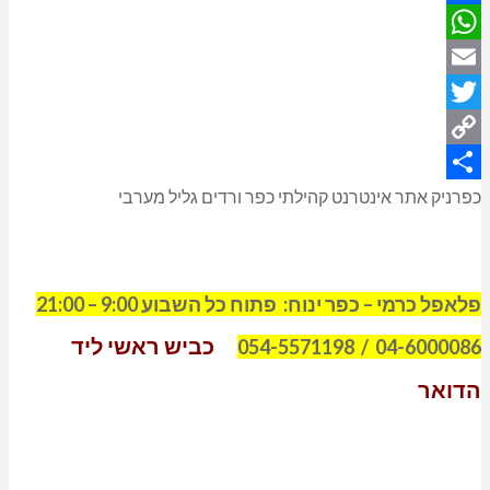
Facebook
WhatsApp
Email
Twitter
Copy
Link
Share
כפרניק אתר אינטרנט קהילתי כפר ורדים גליל מערבי
פלאפל כרמי – כפר ינוח: פתוח כל השבוע 9:00 – 21:00
כביש ראשי ליד
04-6000086 / 054-5571198
הדואר