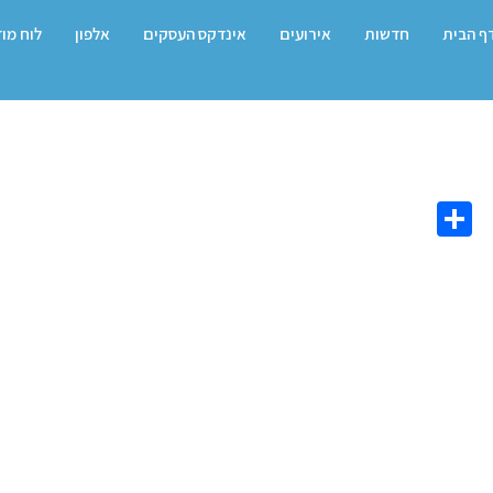
ף הבית
חדשות
אירועים
אינדקס העסקים
אלפון
לוח מו
Share
Co
L