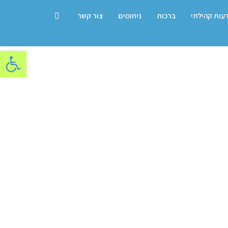
דעות קהילתי
ברכות
ניחומים
צור קשר
פתח סרגל