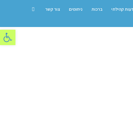
דעות קהילתי
ברכות
ניחומים
צור קשר
פתח סרגל