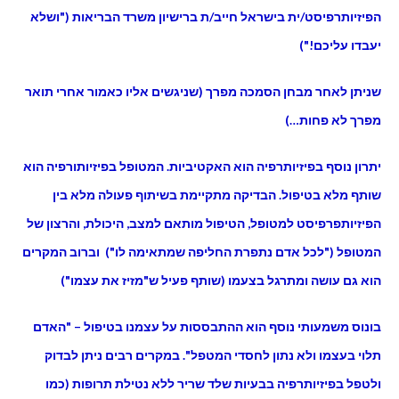
הפיזיותרפיסט/ית בישראל חייב/ת ברישיון משרד הבריאות ("ושלא
יעבדו עליכם!")
שניתן לאחר מבחן הסמכה מפרך (שניגשים אליו כאמור אחרי תואר
מפרך לא פחות…)
יתרון נוסף בפיזיותרפיה הוא האקטיביות. המטופל בפיזיותורפיה הוא
שותף מלא בטיפול. הבדיקה מתקיימת בשיתוף פעולה מלא בין
הפיזיותפרפיסט למטופל, הטיפול מותאם למצב, היכולת, והרצון של
המטופל ("לכל אדם נתפרת החליפה שמתאימה לו") וברוב המקרים
הוא גם עושה ומתרגל בצעמו (שותף פעיל ש"מזיז את עצמו")
בונוס משמעותי נוסף הוא ההתבססות על עצמנו בטיפול – "האדם
תלוי בעצמו ולא נתון לחסדי המטפל". במקרים רבים ניתן לבדוק
ולטפל בפיזיותרפיה בבעיות שלד שריר ללא נטילת תרופות (כמו