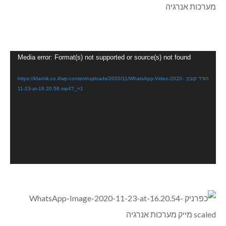
נגן
Media error: Format(s) not supported or source(s) not found
וידאו
הורד קובץ: https://kfarnik.co.il/wp-content/uploads/2020/11/WhatsApp-Video-2020-
11-23-at-16.20.56.mp4?_=1