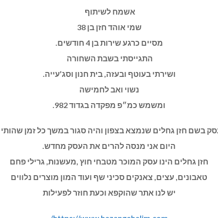
אשמח לשיתוף
שמי אוהד חזן בן 38
מסיים כרגע שירות בן 4 חודשים.
התגייסתי בשבת השחורה
ושירתי בעוטף ובעזה, בית חנון וסג’עייה.
נשוי ואב לחמישה
ומשמש כמ״פ מפקדה בגדוד 982.
עסק בשם חזן גחלים שנמצא בצפון והיה סגור במשך כל זמן שהותי 
היום אני מנסה להרים את העסק מחדש.
חזן גחלים הינו עסק המוכר מטבחי חוץ ,מעשנות, גרילי פחם
טאבונים, עצים, צאנקים סכיני שף ועוד המון מוצרים נלווים
יש לנו אתר שהוקפא וכעת חוזר לפעילות
https://www.hazangehalim.com/