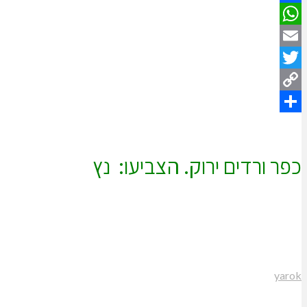
Facebook
WhatsApp
Email
Twitter
Copy
Share
Link
כפר ורדים ירוק. הצביעו: נץ
yarok