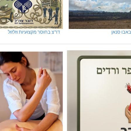
אבו סנאן
דו"צ בחוסר מקצועיות וזלזול