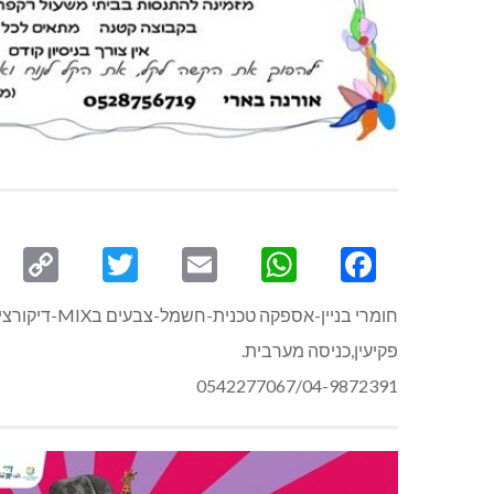
py
Twitter
Email
WhatsApp
Facebook
ink
חומרי בניין-אספקה טכנית-חשמל-צבעים בMIX-דיקורציות לבית-רעפים-גבס-מחסן עצים..ועוד.
פקיעין,כניסה מערבית.
0542277067/04-9872391