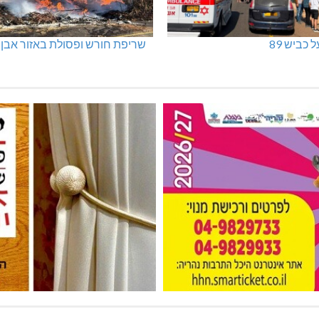
 כביש 89
שריפת חורש ופסולת באזור אבן