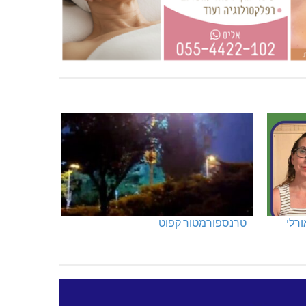
ורלי
טרנספורמטור קפוט