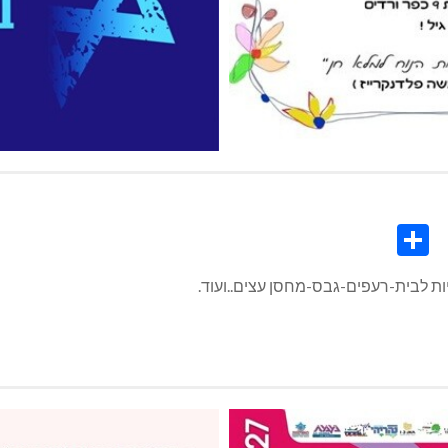
Share
Co
L