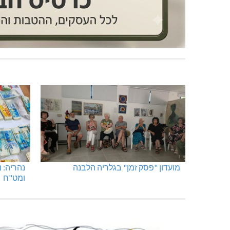
מועדון "פסק זמן" בגלריה הלבנה
נהריה: 
ומט"ח