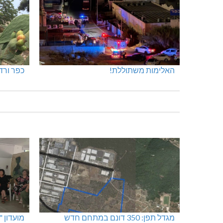
האלימות משתוללת!
כפר ורד
מגדל תפן: 350 דונם במתחם חדש
מועדון 