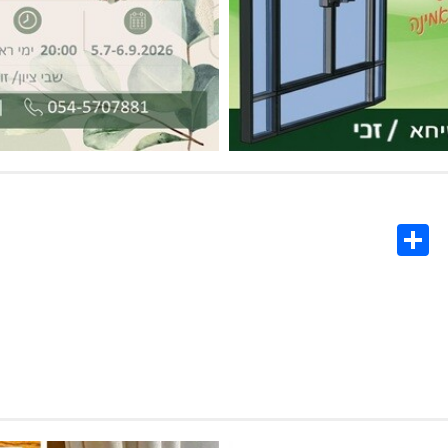
Share
Co
L