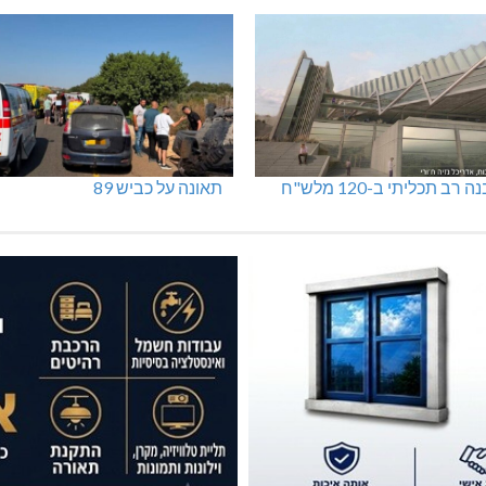
 רב תכליתי ב-120 מלש"ח
תאונה על כביש 89