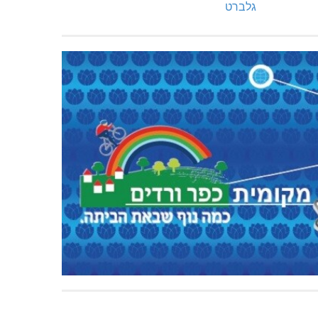
גלברט