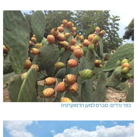
כפר ורדים: סברס למען הדמוקרטיה