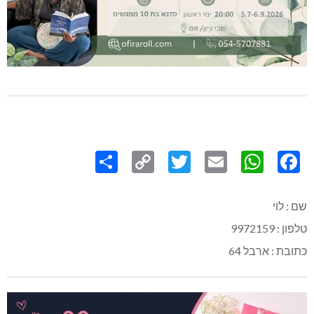
Share
Copy
Twitter
WhatsApp
Email
Facebook
Link
שם : לוי
טלפון : 9972159
כתובת : ארבל 64