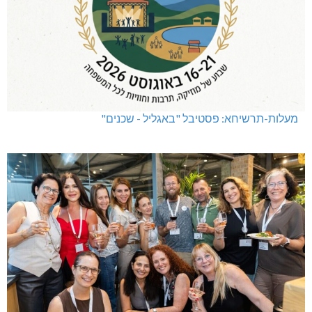
מעלות-תרשיחא: פסטיבל "באגליל - שכנים"