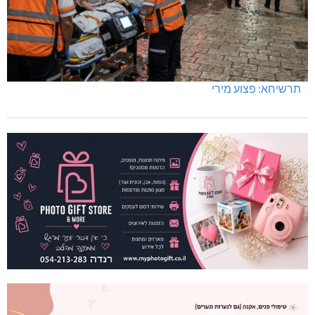
תרשיחא: פצוע מירי