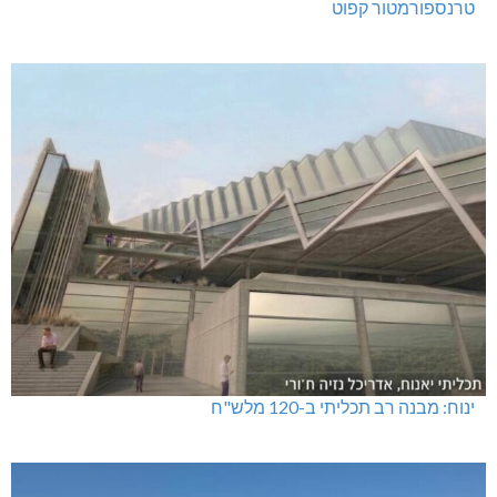
טרנספורמטור קפוט
ינוח: מבנה רב תכליתי ב-120 מלש"ח