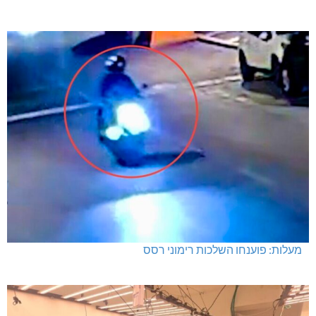
מעלות: פוענחו השלכות רימוני רסס