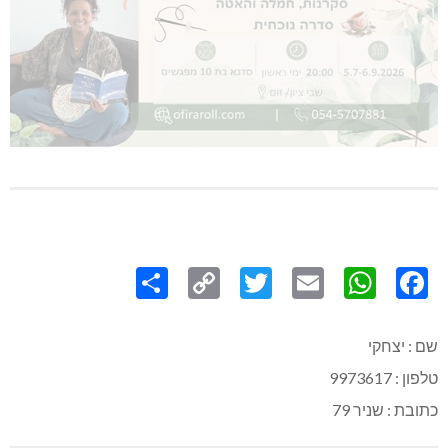
Share
Copy
Twitter
WhatsApp
Email
Facebook
Link
שם : יצחקי
טלפון : 9973617
כתובת : שניר 79