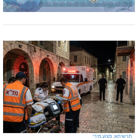
תרשיחא: פצוע מירי