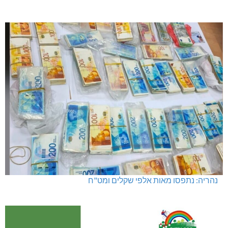
נהריה: נתפסו מאות אלפי שקלים ומט"ח