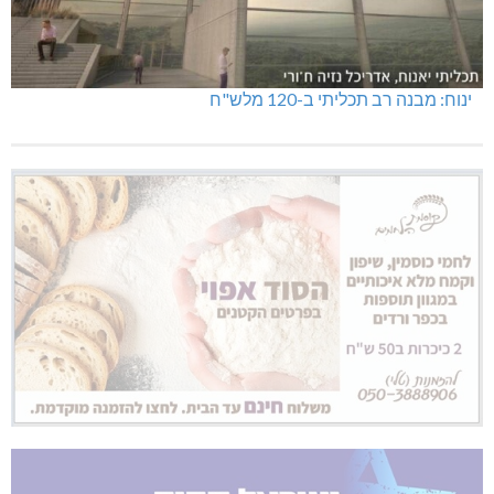
ינוח: מבנה רב תכליתי ב-120 מלש"ח