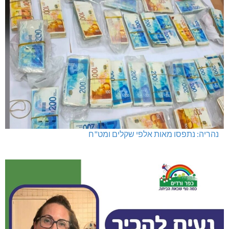
נהריה: נתפסו מאות אלפי שקלים ומט"ח