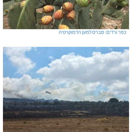
כפר ורדים: סברס למען הדמוקרטיה