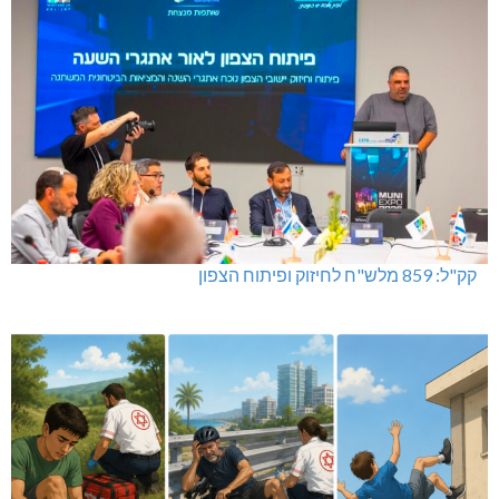
קק"ל: 859 מלש"ח לחיזוק ופיתוח הצפון