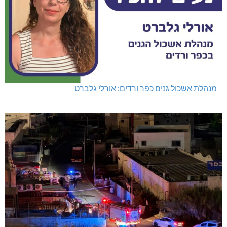
מנהלת אשכול גנים כפר ורדים: אורלי גלברט