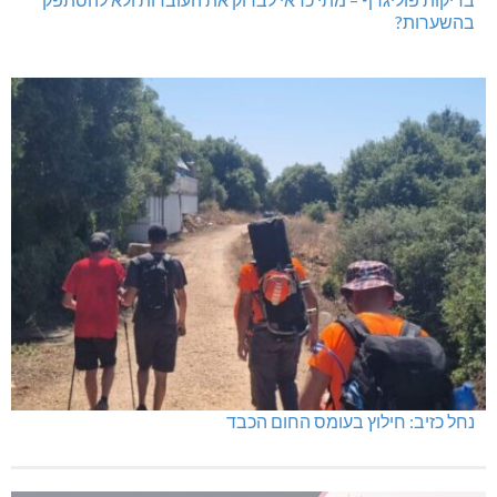
בהשערות?
נחל כזיב: חילוץ בעומס החום הכבד