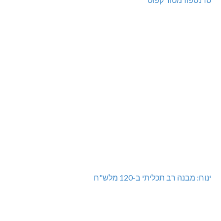
ינוח: מבנה רב תכליתי ב-120 מלש"ח