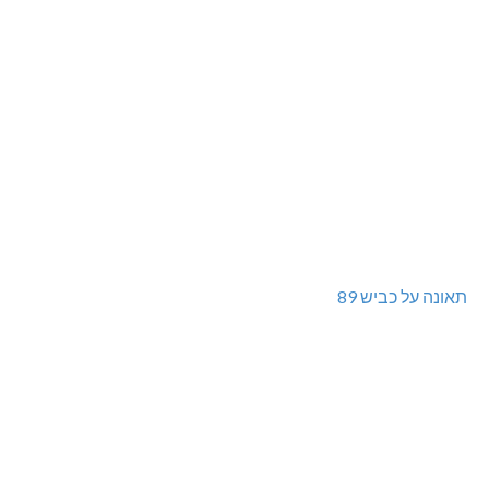
תאונה על כביש 89