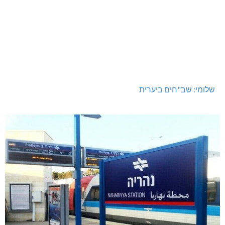
שלומי: שב"חים ביערית