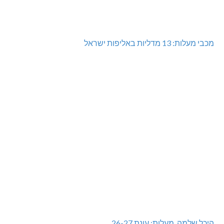
מכבי מעלות: 13 מדליות באליפות ישראל
היכל שלמה, מעלות: עונת 26-27