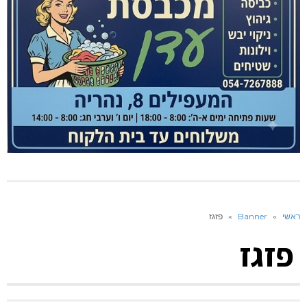
ראשי
»
Banner
»
פזגז
פזגז