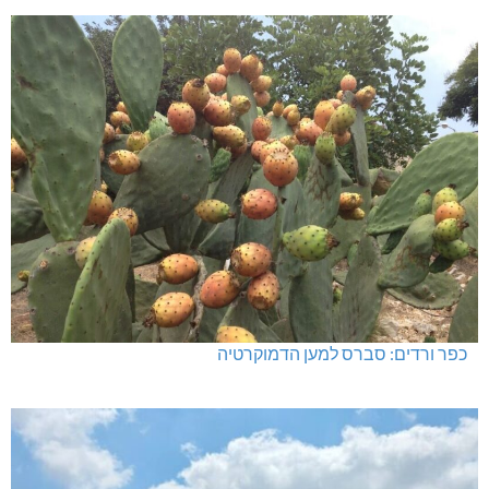
כפר ורדים: סברס למען הדמוקרטיה