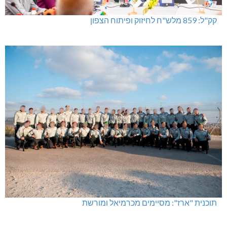
קק"ל: 859 מלש"ח לחיזוק ופיתוח הצפון
תוכנית "ארז": מסיימים מכרמיאל ומורשת