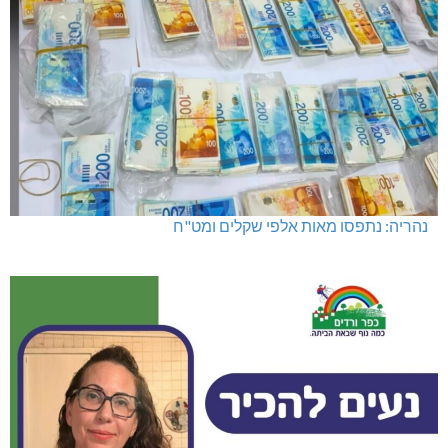
נהריה: נתפסו מאות אלפי שקלים ומט"ח