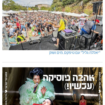
"יאללה גליל" עם טיפקס, מים ושוק