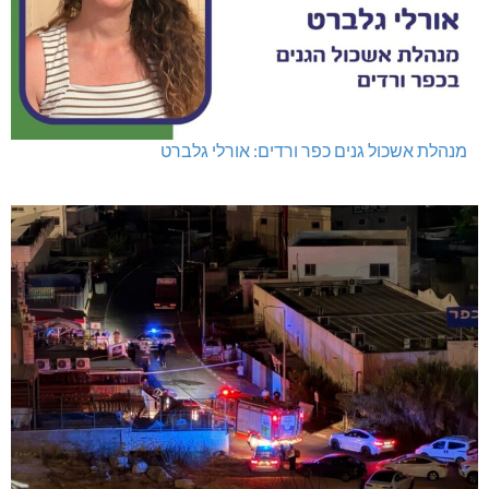
מנהלת אשכול גנים כפר ורדים: אורלי גלברט