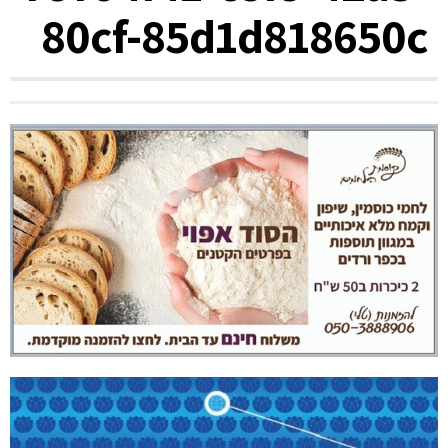
80cf-85d1d818650c