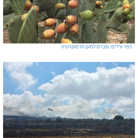
כפר ורדים: סברס למען הדמוקרטיה