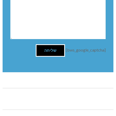
תגובה אחת
אריק
REPLY
15/12/2019 בשעה 18:37
מראים לוועדה את רחוב תבור… לוקחים אותם לאכול
בורקסים.. וזוכים מקום 1.
בשעה שיש רחובות כמו במחנה פליטים.
השארת תגובה
שם: