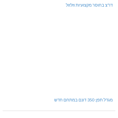
כפר ורדים: סברס למען הדמוקרטיה