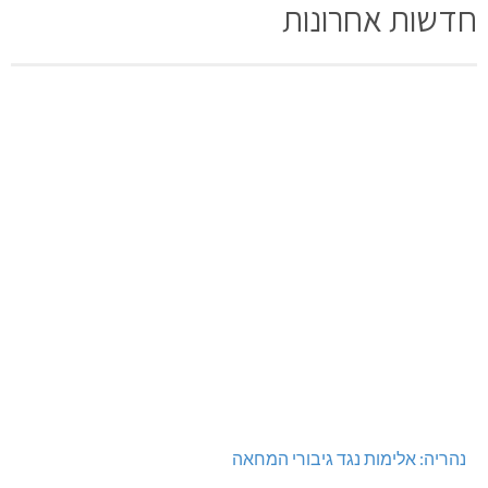
תגובה
[bws_google_captcha]