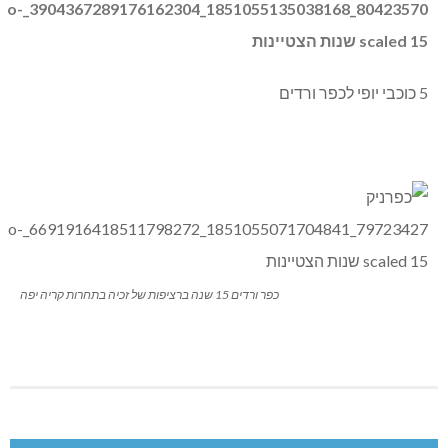
בתחרות ישראל יפה זכתה מ.מ. כפר ורדים בחמישה כוכבי יופי!
בנוסף, קיבלה המועצה הוקרה מיוחדת על 15 שנות הצטיינות
רצופות בהן זכתה סה”כ ב-75 כוכבי יופי.
“תודתי לראשי המועצה בעבר”, אמר שמואלי. “אני הוספתי רק
שנה אחת. תודה למנהלי מחלקת איכות הסביבה בעבר ומוטי
מזרחי בהווה ולכל עובדי המועצה המסורים. ולכם תושבים/ות
יקרים ויקרות שבלעדיכם/ן לא ניתן להגיע להישג מרשים זה
כשיופי וחן נפגשים יש אהבה….”