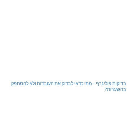
מתחברים: הגליל המערבי והעליון
מכבי מעלות: 13 מדליות באליפות ישראל