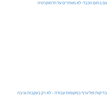
מעלות-תרשיחא: פסטיבל "באגליל - שכנים"