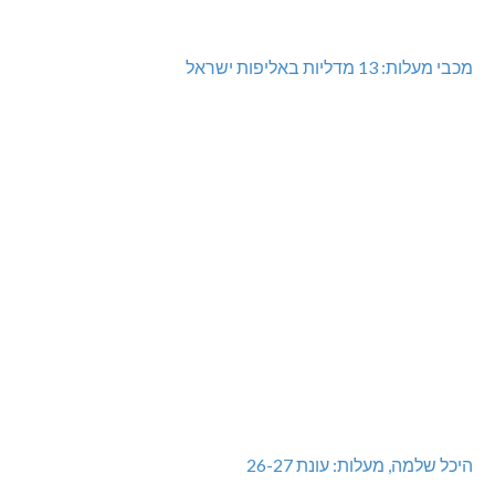
שריפת חורש ופסולת באזור אבן מנחם