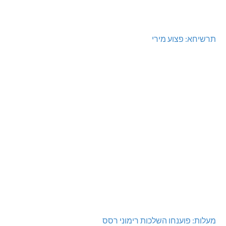
בדיקות פוליגרף במקומות עבודה – לא רק בעקבות גניבה
בדיקות פוליגרף – מתי כדאי לבדוק את העובדות ולא להסתפק