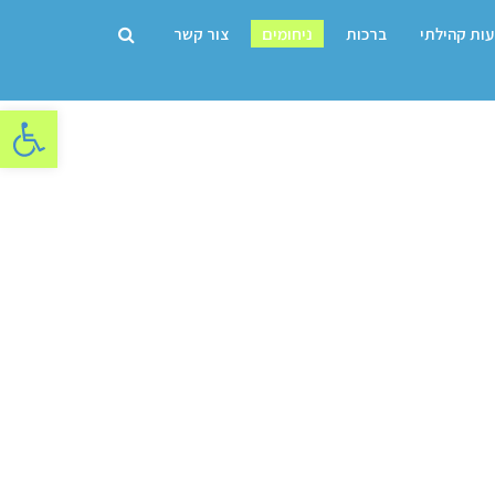
עות קהילתי
ברכות
ניחומים
צור קשר
פתח סרגל