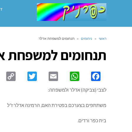
דף
ראשי
»
ניחומים
»
תנחומים למשפחת אדלר
תנחומים למשפחת א
py
Twitter
Email
WhatsApp
Facebook
ink
לצבי (צביקה) אדלר ולמשפחה:
משתתפים בצערכם בפטירת האם, הרמינה אדלר ז”ל
בית כפר ורדים.