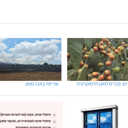
ים: סברס למען הדמוקרטיה
שריפה באבו סנאן