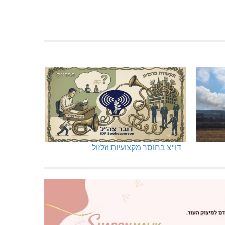
דו"צ בחוסר מקצועיות וזלזול