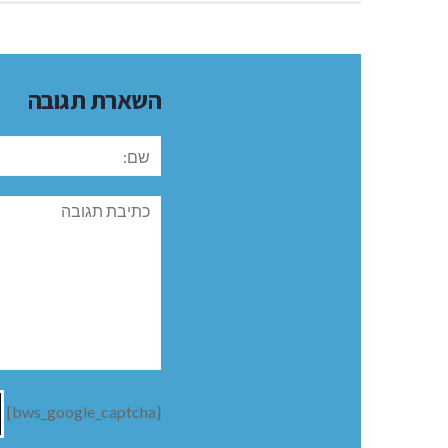
השארת תגובה
שם:
תגובה
[bws_google_captcha]