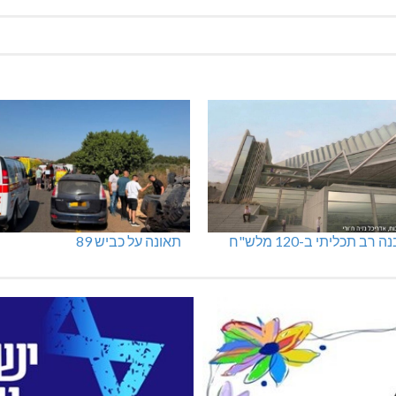
 רב תכליתי ב-120 מלש"ח
תאונה על כביש 89