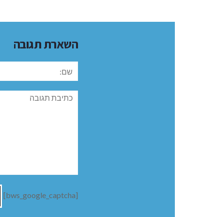
השארת תגובה
שם:
תגובה
[bws_google_captcha]