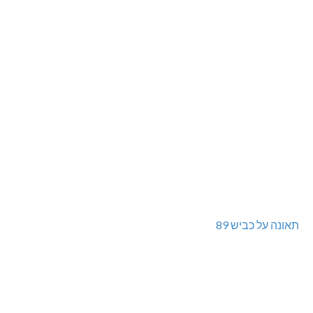
תאונה על כביש 89