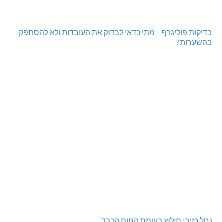
בדיקות פוליגרף – מתי כדאי לבדוק את העובדות ולא להסתפק
בהשערות?
נחל כזיב: חילוץ בעומס החום הכבד