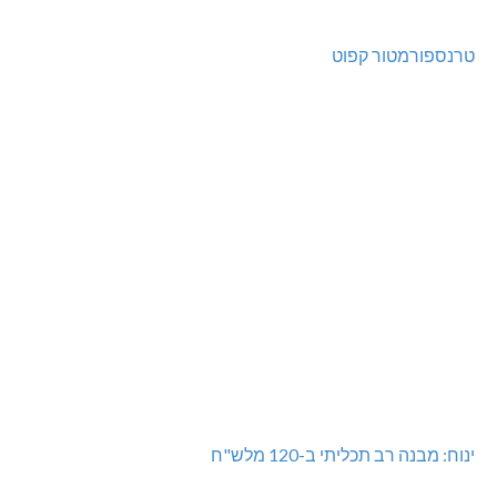
טרנספורמטור קפוט
ינוח: מבנה רב תכליתי ב-120 מלש"ח