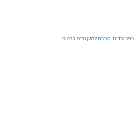
כפר ורדים: סברס למען הדמוקרטיה