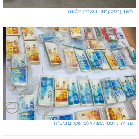
מועדון "פסק זמן" בגלריה הלבנה
נהריה: נתפסו מאות אלפי שקלים ומט"ח