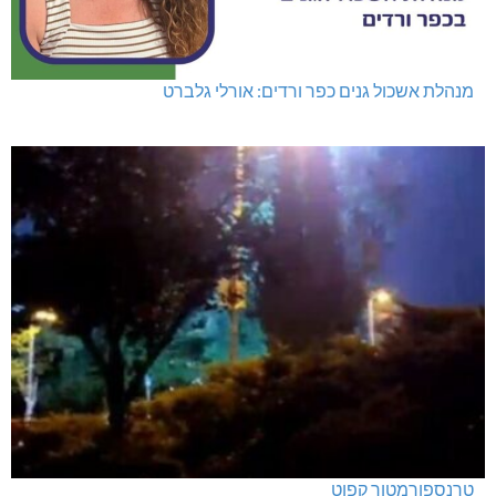
מנהלת אשכול גנים כפר ורדים: אורלי גלברט
טרנספורמטור קפוט