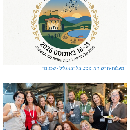
מעלות-תרשיחא: פסטיבל "באגליל - שכנים"