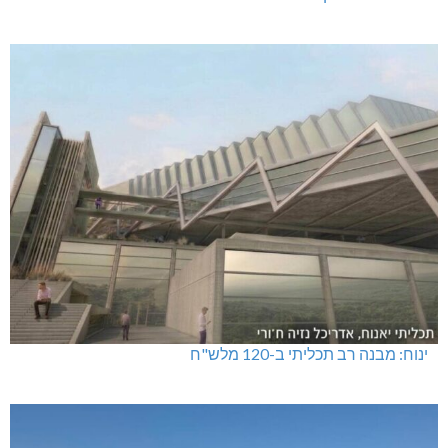
ינוח: מבנה רב תכליתי ב-120 מלש"ח