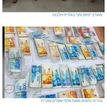
מועדון "פסק זמן" בגלריה הלבנה
נהריה: נתפסו מאות אלפי שקלים ומט"ח