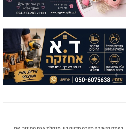
בפתח הישיבה סקרה חדווה רון, מנהלת אגף החינוך, את