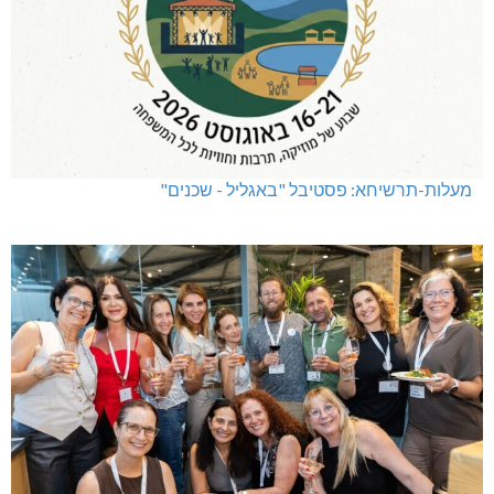
מעלות-תרשיחא: פסטיבל "באגליל - שכנים"