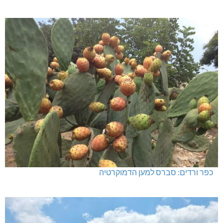
כפר ורדים: סברס למען הדמוקרטיה