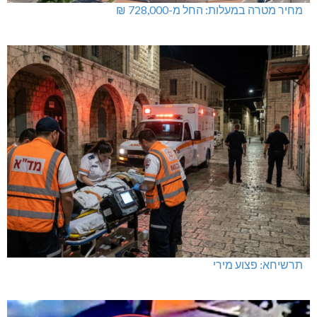
מחיר מטרה במעלות: החל מ-728,000 ₪
תרשיחא: פצוע מירי