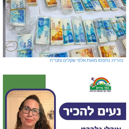
נהריה: נתפסו מאות אלפי שקלים ומט"ח