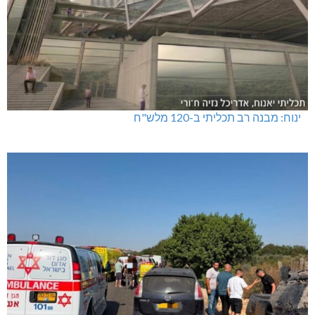
ינוח: מבנה רב תכליתי ב-120 מלש"ח