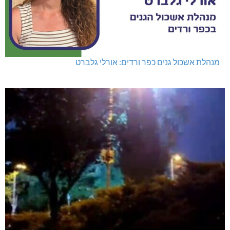
מנהלת אשכול גנים כפר ורדים: אורלי גלברט