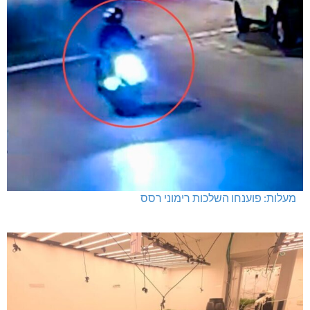
מעלות: פוענחו השלכות רימוני רסס