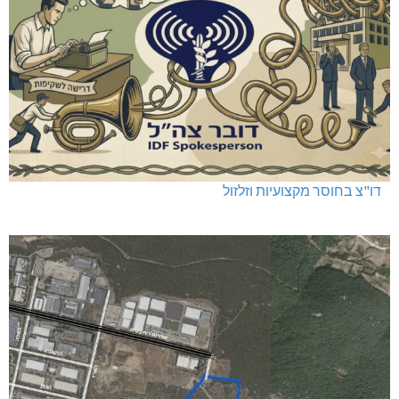
דו"צ בחוסר מקצועיות וזלזול