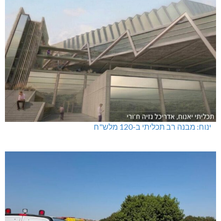
ינוח: מבנה רב תכליתי ב-120 מלש"ח