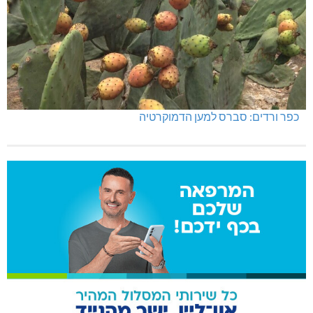
כפר ורדים: סברס למען הדמוקרטיה