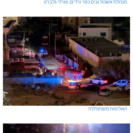
מנהלת אשכול גנים כפר ורדים: אורלי גלברט
האלימות משתוללת!