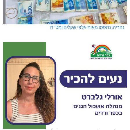
נהריה: נתפסו מאות אלפי שקלים ומט"ח