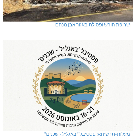
שריפת חורש ופסולת באזור אבן מנחם
מעלות-תרשיחא: פסטיבל "באגליל - שכנים"