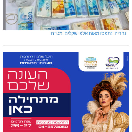
נהריה: נתפסו מאות אלפי שקלים ומט"ח