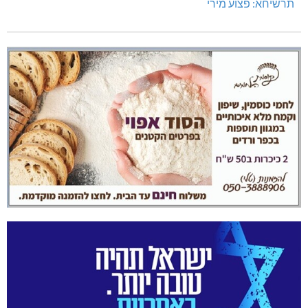
תרשיחא: פצוע מירי