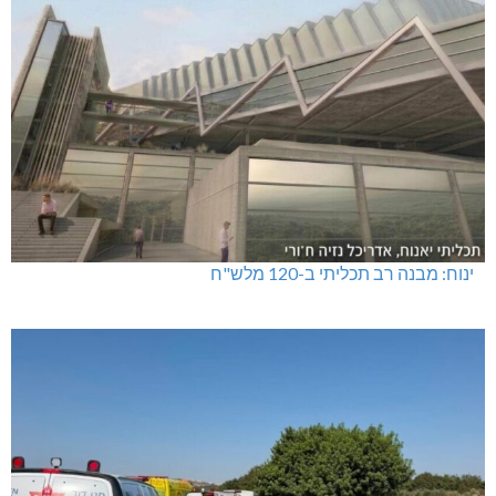
ינוח: מבנה רב תכליתי ב-120 מלש"ח