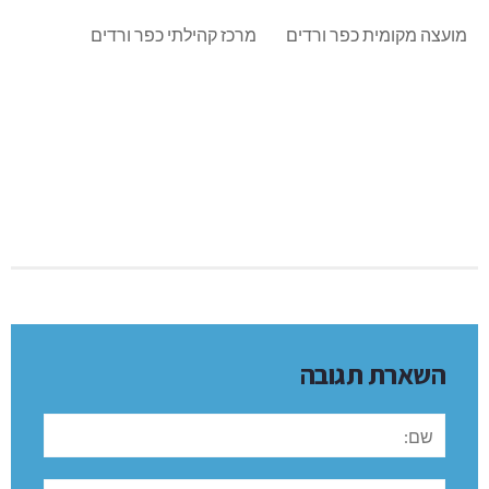
מועצה מקומית כפר ורדים מרכז קהילתי כפר ורדים
השארת תגובה
שם:
תגובה