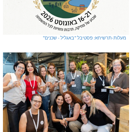
מעלות-תרשיחא: פסטיבל "באגליל - שכנים"