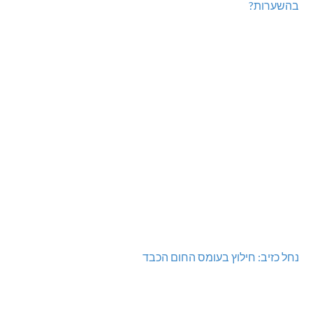
היכל שלמה, מעלות: עונת 26-27
גם בחום הכבד: לא מוותרים על הדמוקרטיה