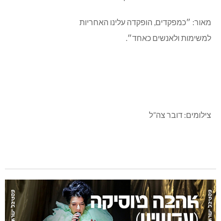
בין מצטייני הרמטכ”ל, רא”ל הרצי הלוי, ליום העצמאות
ה-75 נבחר גם רס”ן מאור מרג’י, סמג”ד 869, בן 32 מנהריה,
נשוי ואב לשניים.
מצטיין הרמטכ”ל רס”ן מאור מרג’י, סמג”ד 869 – מנהריה
מאור התגייס לחיל האיסוף הקרבי, לאחר תקופה יצא לקורס
מ״כים ומשם לבה״ד 1, חזר בתור מפקד צוות לוחמים במשך
שנה, היה קצין מבצעים של היחידה וסגן מפקד פלוגה ב-595,