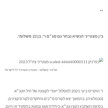
ס”מר עמית סלע מטל אל – מצטיין הנשיא ליום העצמאות ה-75
עמית התגייס במרץ 2021 לגדוד 82 ושירת שם לתותחן, בהמשך
יצא לקורס מפקדי טנקים. בתפקידו הנוכחי עוסק בתכנון אימונים,
נמצא בתפקיד ארבעה חודשים.
עמית מספר כי החוויה המשמעותית ביותר עבורו הייתה להיות
מפקד טנק בזמן מבצע “עלות השחר”, ואת קורס מפקדי טנקים
מתאר כחוויה המעצבת של שירותו. יש לו אח מאומץ שמתארח
אצלם בשבתות ובחגים שמשרת כסמ”פ בגולני.