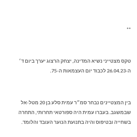
רנ”ג עמית ציוני מעין יעקב, מצטיין אלוף הפיקוד
בין המצטיינים נבחר גם רנ”ג עמית ציוני מעין יעקב שמשרת
כמפקד ימ”ח בחטיבה 213, וקיבל את פרס מפעל החיים בזכות
עשייתו המשמעותית למען חייליו ולצבא תוך אהבה ומחויבות
לביטחון המדינה.
עמית התחיל את שירותו הצבאי ב1995 כמש״ק לוגיסטיקה
בחטיבת המילואים 213. בהמשך חתם קבע ועבר לתפקיד נגד
תחזוקה. בתום מלחמת לבנון השנייה מונה להיות מפקד הימ״ח.
על קבלת פרס מפעל החיים הוא מספר בהתרגשות: “זו תחושת
סיפוק אדירה על הדברים שעשיתי במהלך השירות, לחטיבה שלי