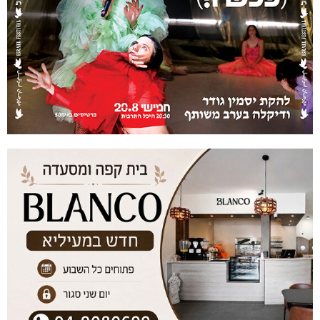
התקדם עוד ועוד בחיל, עד שהגיע לתפקידו הנוכחי כסמג״ד
יחידה.
מאור מספר שהדבר המשמעותי ביותר בשירות בשבילו זה
העיסוק באנשים, בפיתוח פקודים ולקחת חלק בתרומה לתחושת
הביטחון של אזרחי המדינה.
במהלך שירותו לקח חלק משמעותי במבצע מגן צפוני לחשיפת
והשמדת מנהרות חיזבאללה.
מאור דוגל בדבקות במטרה וחתירה לניצחון, ועושה הכל על מנת
לעמוד במשימה תוך שמירה ואיזון בין האנשים למשימה ואלו
הסיבות שלדעתו הוא מצטיין.
מאור: ״כמפקדים, הופקדה עלינו האחריות