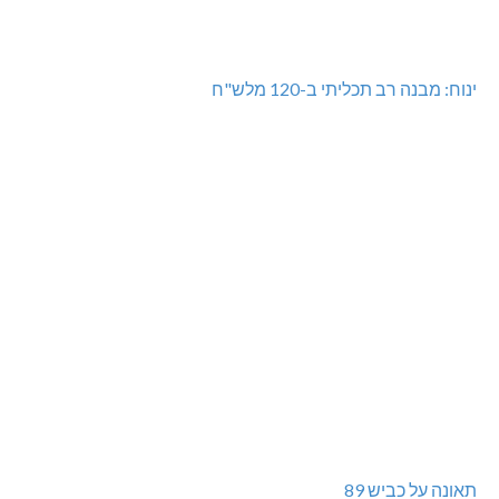
מנהלת אשכול גנים כפר ורדים: אורלי גלברט