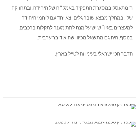
**
בין מצטייני הנשיא נבחר גם סג״ם ר’, בן 22 משלומי.
סג”מ ר’ משלומי – מצטיין הנשיא ל-75 לישראל
ר’ התגייס ביוני 2021 למסלול ייעודי לקצונה של חיל הטנ״א
(טכנולוגיה). בהמשך יצא לקורס מ״כים והתקדם לקורס קצינים,