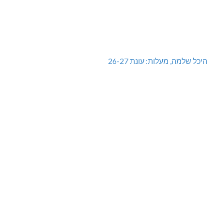
מעלות-תרשיחא: פסטיבל "באגליל - שכנים"