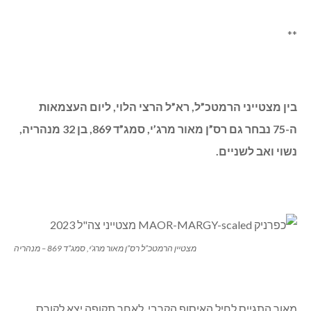
בין מצטייני הנשיא נבחר גם סמ״ר עומר שלומות, בן 22
מקיבוץ ברעם.
בין מצטייני הנשיא סמ״ר עומר שלומות, בן 22 מקיבוץ ברעם.
עומר התגייס בנובמבר 2020 לחטיבת הנח”ל. במהלך ההכשרה
נפצע בברך ובסיומה עבר ניתוח שאחריו היה מספר חודשים
במפקדת החטיבה וביוני 2022 חזר לבא״ח נח”ל בתור משה״ד
(מש”ק הדרכה). במסגרת התפקיד עובד צמוד למ״פ ולמ״מ.