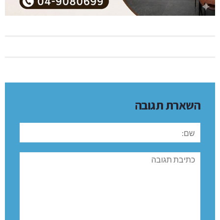
למשימות ולאנשים כאחד״.
צילומים: דובר צה”ל