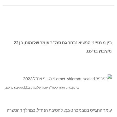
בסיומו השתבץ כקצין טנ״א ביחידת אגוז ונמצא בתפקיד זה היום.
ר’ מתעסק במסגרת התפקיד באמל״ח של היחידה, ובתחזוקה
שלו. במהלך מבצע שובר גלים יצא יחד עם לוחמי היחידה
למעצרים באיו״ש יש על מנת לתת מענה לתקלות ברכבים.
בנוסף, היה גם מתשאל מכיוון שהוא דובר ערבית.
הדבר הכי ישראלי בעיניו זה לטייל בארץ.