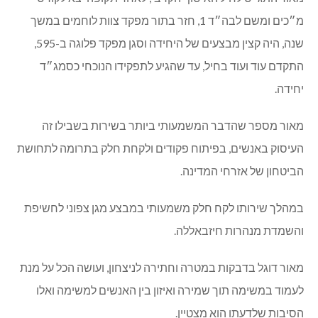
עומר הוא הבכור. אחותו משרתת כמורה חיילת בשלומי ושני אחיו
הצעירים תלמידים.
אביו, גזבר הקיבוץ, שירת גם הוא בגדוד 50 (הנח״ל המוצנח)
ואימו, רכזת בגן, הייתה מורה חיילת.
הדבר הכי ישראלי בעיניו של עומר שלומות – זה צה”ל.
(גילוי נאות. עומר התותח הוא גם האחיין של מנהל אתר כפרניק)
**