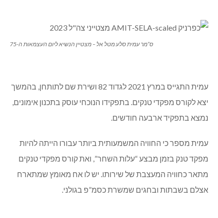
ולצה”ל”.
**
טקס מצטייני נשיא המדינה, יצחק הרצוג יערך ביום ד׳
ה-26.04.23 לכבוד יום העצמאות ה-75.
בין המצטיינים נבחר סמ״ר עמית סלע בן 20 מטל-אל
שבמשגב. בעברו עמית היה ספורטאי תחרותי, התחרה
בשחייה ובטיפוס והיה בתנועת הנוער העובד והלומד.