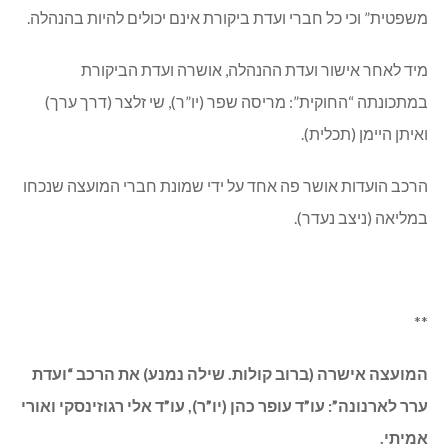
מליאת המועצה אישרה אמש (רביעי 14/8/24) את הרכב
“ועדת הנהלה” במתכונתה החדשה: ראש המועצה אייל
שמואלי, סגנית ומ”מ קרן דרוקמן אדיב, דלית איינהורן (סיעת
תכלית), ניר שילה, גילי שחר-קרפילובסקי (סיעת דרך ערך)
ויואב ניצב (סיעת כפר ורדים ירוק).
השינוי בהרכב, נובע מהצורך החוקי/ משפטי לאייש את ועדת
הביקורת באופן כזה שחברי הועדה לא יהיו בועדת ההנהלה.
יש לציין כי במועצה הקודמת “רק” יו”ר ועדת ביקורת (היה איתן
היימן) לא היה חבר בהנהלה. על פי הבדיקות המשפטיות שיזמה