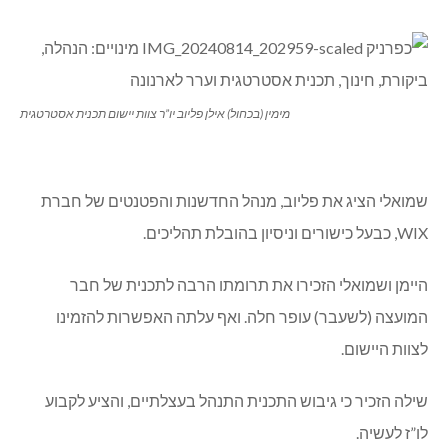
להצטרף ל”פורום” ולפעול במסגרתו.
**