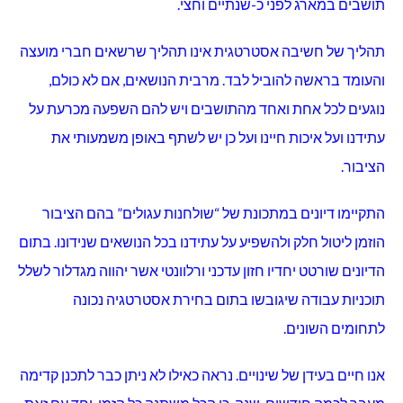
היימן, מיוזמי והוגי התכנית (שנערכה בקדנציה הקודמת),
הדגיש כי למעשה התוצר כרגע הוא בגדר “מתווה” שעל
הצוות לגבש לכדי “תוכנית”, והקריא במליאה דברים אלו:
סוף מעשה במחשבה תחילה.
ראש המועצה וחבריה החליטו יחדיו בקדנציה הקודמת על הצורך
בחשיבה ותכנון אסטרטגי אשר ישרטט בקווים מעשיים את האופן
והדרכים להיערך ל-10 עד 15 השנים הבאות בכפר.
הזמן המוקדש לתכנון, שבעיני רבים נחשב לזמן “מבוזבז” מחזיר