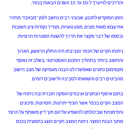
מימין (בכחול) אילן פליוב יו”ר צוות יישום תכנית אסטרטגית
שמואלי הציג את פליוב, מנהל החדשנות והפטנטים של חברת
WIX, כבעל כישורים וניסיון בהובלת תהליכים.
היימן ושמואלי הזכירו את תרומתו הרבה לתכנית של חבר
המועצה (לשעבר) עופר חלה. ואף עלתה האפשרות להזמינו
לצוות היישום.
שילה הזכיר כי גיבוש התכנית התנהל בעצלתיים, והציע לקבוע
לו”ז לעשיה.
שפר ביקשה שמדי פעם הנושאים השונים שיעלו בצוות, יובאו
בפני מליאת המועצה.