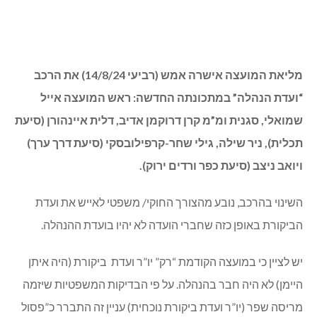
מליאת מ.מ. כפר ורדים שנערכה השבוע עסקה במגוון
נושאים הנוגעים לפארק המשפחה, רעש וביטחון אישי,
מינוי ועדות, תבר”ים, מינהל תקין, הגן הדתי ועוד. בימים
הקרובים נעלה בכפרניק מספר כתבות נפרדות בעניינים
שהשונים שעלו במליאה.
(עדכון מהמליאה בנושאי ביטחון אישי, חירום ושריפות)
מליאת מ.מ. כפר ורדים. אישור הנהלה וועדת ביקורת פה אחד