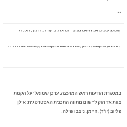
אמיתי.
**
שמואלי הודיע על מינוי “פורום חינוך” בהשתתפות: חני יאיר
מנהלת אגף החינוך, מיטל דרורי-גנגרינוביץ מנהלת המרכז
הקהילתי, הילה נחום מנהלת יחידת הנוער, נציגי הנהגות
ההורים במוסדות החינוך ויו”ר מועצת הנוער.
ראש המועצה הסביר כי הפורום יקבע בעצמו את היו”ר, וכי לא
הקים “ועדה” אלא “פורום” בכוונה שחברי מועצה לא יובילו אותו
ולא תהיה מעורבות “פוליטית”. בהמשך הדרך חברי מועצה יוכלו