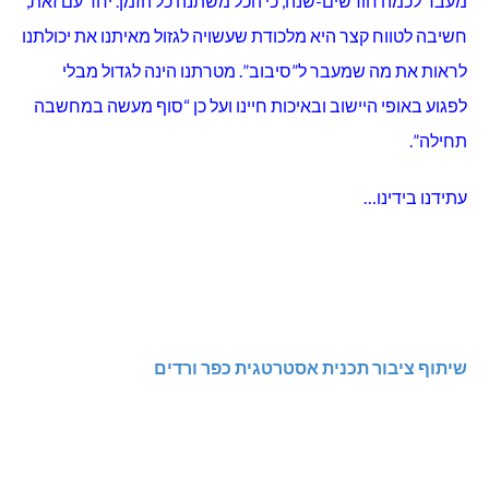
את עצמו מאות מונים, מונע טעויות, מגדיר נקודות ציון חשובות
ובסופו של דבר מקצר את הדרך להשגת המטרות הרצויות.
ניתוחו הקיים של הכפר וסביבתו היה החלק הראשון, הארוך
והחשוב ביותר בתהליך התכנון האסטרטגי. בשלב זה נאסף
מקסימום נתונים שאפשרו לנו הבנה מעמיקה של מצב הישוב
מהביטים רבים והשוואתו לסביבה ולישובים דומים.
בתום איסוף הנתונים ועיבודם הופקה חוברת ובה ניתוח של
המצב הקיים בכפר אשר הציף יתרונות, חסרונות, סיכונים
והזדמנויות שביכולתנו להשפיע עליהם תוך דיון משותף על הרצוי
מתוך הבנת המצוי. ניתוח המצב הקיים הוצג בתמצית בכנס
תושבים במארג לפני כ-שנתיים וחצי.
תהליך של חשיבה אסטרטגית אינו תהליך שרשאים חברי מועצה