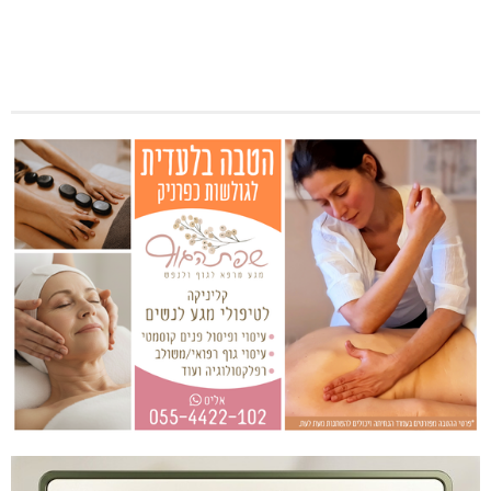
והעומד בראשה להוביל לבד. מרבית הנושאים, אם לא כולם,
נוגעים לכל אחת ואחד מהתושבים ויש להם השפעה מכרעת על
עתידנו ועל איכות חיינו ועל כן יש לשתף באופן משמעותי את
הציבור.
התקיימו דיונים במתכונת של “שולחנות עגולים” בהם הציבור
הוזמן ליטול חלק ולהשפיע על עתידנו בכל הנושאים שנידונו. בתום
הדיונים שורטט יחדיו חזון עדכני ורלוונטי אשר יהווה מגדלור לשלל
תוכניות עבודה שיגובשו בתום בחירת אסטרטגיה נכונה
לתחומים השונים.
אנו חיים בעידן של שינויים. נראה כאילו לא ניתן כבר לתכנן קדימה
מעבר לכמה חודשים-שנה, כי הכל ‏משתנה כל הזמן. יחד עם זאת,
חשיבה לטווח קצר היא מלכודת שעשויה לגזול מאיתנו את ‏יכולתנו
לראות את מה שמעבר ל”סיבוב”. מטרתנו הינה לגדול מבלי