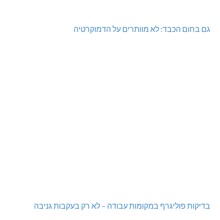
מעלות-תרשיחא: פסטיבל "באגליל - שכנים"