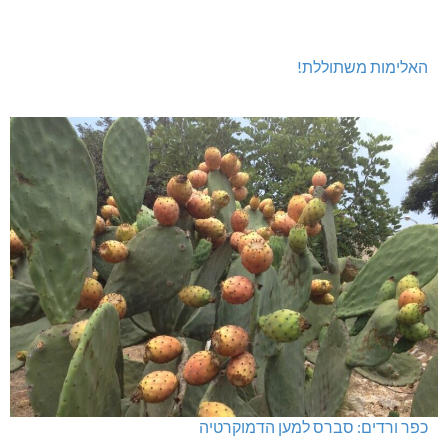
תגובה
[bws_google_captcha]