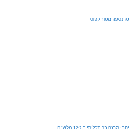
מועדון "פסק זמן" בגלריה הלבנה