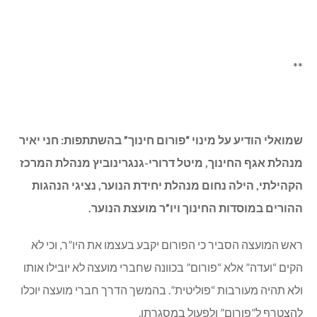
מריסה שפר (יו”ר ועדת ביקורת נוכחית) עניין זה התברר כ”פסול
משפטית” וכי כל חברי ועדת ביקורת אינם יכולים להיות בהנהלה.
מיד לאחר אישור ועדת ההנהלה, אושרה ועדת הביקורת
במתכונתה “החוקית”: מריסה שפר (יו”ר), שי זלצר (דרך ערך)
ואיתן היימן (תכלית).
הרכב הועדות אושר פה אחד על ידי שמונת חברי המועצה שנכחו
במליאה (ניצב נעדר).
**
המועצה אישרה (ברוב קולות. שילה נמנע) את הרכב “ועדת
ערר לארנונה”: עו”ד עופר כהן (יו”ר), עו”ד אלי רגוזינסקי ואורי