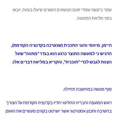
במסגרת הודעות ראש המועצה, עדכן שמואלי על הקמת
צוות אד הוק ליישום מתווה התכנית האסטרטגית: אילן
פליוב (יו”ר), היימן, ניצב ושילה.