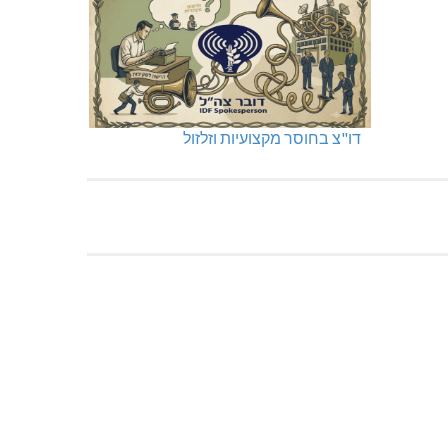
דו"צ בחוסר מקצועיות וזלזול