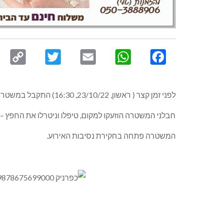
py
Twitter
Email
WhatsApp
Facebook
nk
לפני זמן קצר ( ראשון, 23/10/22, 16:30) התקבל במשטרה דיווח בדבר חשד לחפץ חשוד בשטח פתוח בכניסה ליישוב שבי ציון.
חבלני המשטרה הוזעקו למקום, טיפלו וניטרלו את החפץ –
המשטרה פתחה בחקירת נסיבות האירוע.