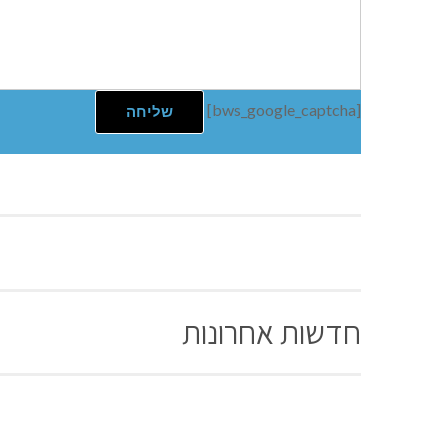
[bws_google_captcha]
חדשות אחרונות