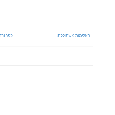
האלימות משתוללת!
כפר ורד