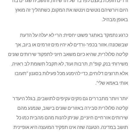
ורדים הופכת בעצם לפרבר של תרשיחה, ותושביה שגרים בה
היום ויורשיהם נוטשים וינטשו את המקום, כשתהליך זה מואץ
באופן מבהיל.
כרגע נתמקד באתגר פשוט יחסית: הרי לא יעלה על הדעת
שבשכונה/ אזור בכפר-ורדים לא יהיו מים זורמים או ביוב, אך
קליטה סלולרית, שהיא כיום משאב חיוני לתפקוד שירותים שונים
משירותי בנק, קופ”ח, תרבות ועוד, לא תקבל תשומת לב ראויה,
אלא תרוצים דלוחים, כדי להימנע מכל פעילות בסגנון “תעזבו
אותי באמא שלי”.
יותר ויותר מתבררים גם נזקים עקיפים לתושבים, בגלל היעדר
קליטה סלולרית סבירה באזורים שונים בישוב, שנמנע מהם
שירותים אזרחיים חיוניים, שניתן להנות מהם מהבית כמו כל
תושב במדינה. הטענה שזה אינו תפקיד המועצה היא אופיינית