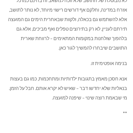
לא מבוטלת של התושב שלא זוכה למשאב זה בחינם כמו כל
אזרח במדינה, וחלקם אף דורשים רישוי מיוחד, לא נותר לתושב,
אלא להשתמש גם בכאלה, ולקוות שבאחרית הימים גם המועצה
תירתם לעניין, לא רק בתירוצים טפלים ואף מביכים, אלא גם
בלהפוך שולחנות במקומות המתאימים – לרווחת שארית
התושבים שיבחרו להמשיך לגור כאן.
בנימה אופטימית זו.
אנא חסכן מאמץ בתגובות ילדותיות ומתחכמות, כמו גם בעצות
בנאליות שלא יחדשו דבר – שאיש לא יקרא אותם. חבל על הזמן.
מי שבאמת רוצה שינוי – שיפנה למועצה.
**