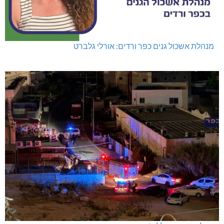
מנהלת אשכול גנים כפר ורדים: אורלי גלברט