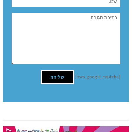
תגובה
[bws_google_captcha]