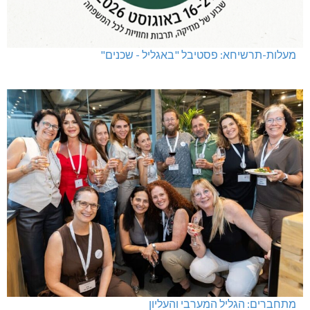
מעלות-תרשיחא: פסטיבל "באגליל - שכנים"
מתחברים: הגליל המערבי והעליון