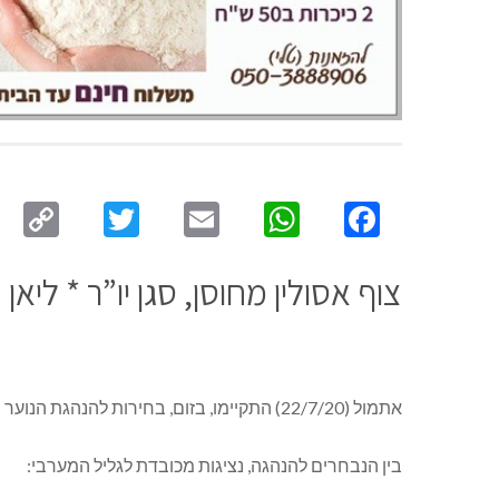
py
Twitter
Email
WhatsApp
Facebook
ink
צוף אסולין מחוסן, סגן יו”ר * לי
אתמול (22/7/20) התקיימו, בזום, בחירות להנהגת הנוער במחוז צפון. עומר שחר מעפולה נבחר ליו”ר.
בין הנבחרים להנהגה, נציגות מכובדת לגליל המערבי: