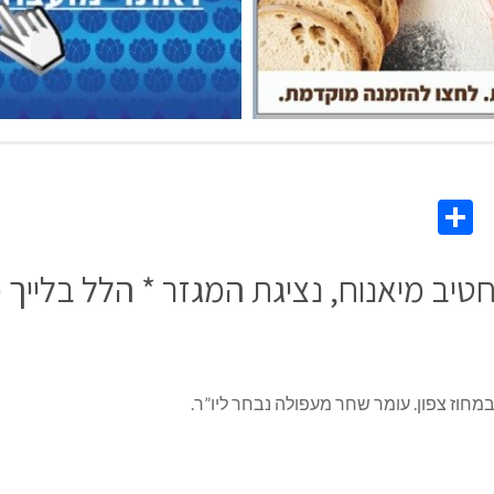
Share
Co
L
אן חטיב מיאנוח, נציגת המגזר * הלל בליי