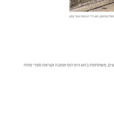
ולין מחוסן, סגן יו”ר הנהגת נוער צפון
ד”צים. משתתפת בחוג היפ הופ וזומבה וקוראת ספרי מתח