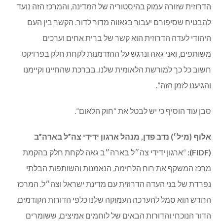
הדרוזית שזורה עמוק בהיסטוריה של המדינה, והמרכז הזה נועד
להבטיח שסיפורם יעבור בגאווה מדור לדור. הקשר בין העם
היהודי לעדה הדרוזית הוא קשר של ברית אחים וערכים
משותפים, ואני גאה ונרגש על ההזדמנות לקחת חלק בפרויקט
חשוב כל כך למורשת הלאומית שלנו. בברכת שהחיינו וקיימנו
והגיענו לזמן הזה”.
סבן עוד הוסיף כי יש לבטל את “חוק הלאום”.
אלוף (מיל׳) נדב פדן, מנהל ארגון ידידי צה”ל בארה”ב
(FIDF):
“ארגון ידידי צה״ל בארה״ב גאה לקחת חלק בהקמת
מרכז המשקף את רוח הלחימה, הנאמנות והשותפות הבלתי
נפרדת של בני העדה הדרוזית עם מדינת ישראל וצה״ל. המרכז
החדש הוא סמל להערכה העמוקה שלנו כלפי הדורות הקודמים,
הדור הנוכחי והדורות הבאים של לוחמים אמיצים, ששומרים