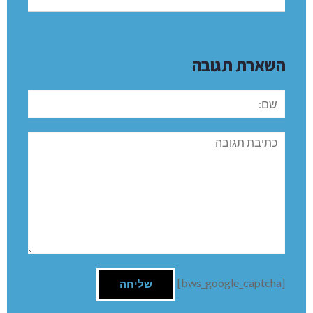
השארת תגובה
שם:
תגובה
[bws_google_captcha]