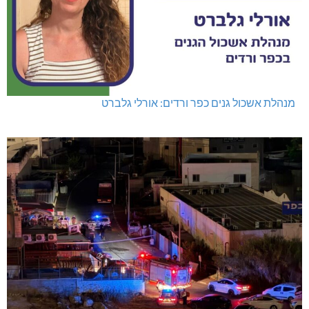
מנהלת אשכול גנים כפר ורדים: אורלי גלברט