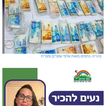
נהריה: נתפסו מאות אלפי שקלים ומט"ח