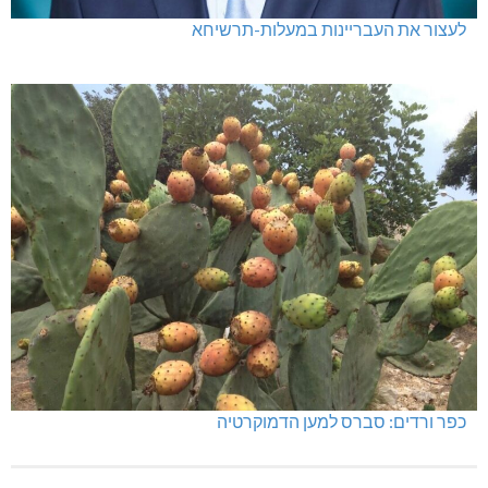
לעצור את העבריינות במעלות-תרשיחא
כפר ורדים: סברס למען הדמוקרטיה