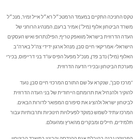
טקס החניכה התקיים במעמד הרמטכ״ל רא״ל אייל זמיר, מנכ״ל
משרד הביטחון אלוף (מיל׳) אמיר ברעם, המנהיג הרוחני של
העדה הדרוזית בישראל מוואפק טריף, הפילנתרופ ואיש העסקים
הישראלי-אמריקאי חיים סבן, מנהל ארגון ידידי צה”ל בארה”ב
האלוף (מיל’) נדב פדן, מנכ”ל מפעל הפיס עו”ד בני דרייפוס, בכירי
מערכת הביטחון ובכירי הדעה הדרוזית.
“מרכז סבן”, שנקרא על שם התורם המרכזי חיים סבן, נועד
להוקיר ולהנחיל את תרומתם הייחודית של בני העדה הדרוזית
לביטחון ישראל ולהציג את סיפורם המפואר לדורות הבאים.
המרכז עתיד לשמש כמוקד לפעילויות חינוכיות ותרבותיות עבור
תלמידים, חיילים ומבקרים מהארץ ומהעולם.
הפרויקט נבנה בהובלת אגף ההנדסה והבינוי במשרד הביטחון