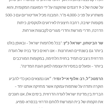
על שטח של כ-9 דונמים שהוקצה על ידי המועצה המקומית, והוא
משתרע על פני כ-4,000 מ”ר. המבנה מכיל אודיטוריום עם כ-500
מקומות ישיבה, רחבה חיצונית לאירועים ולטקסים, כיתות
הדרכה, חדרי מורשת וחדרי מגורים לקבוצות אורחות.
שר הביטחון, ישראל כ”ץ
: “בכל מלחמות ישראל – ובאופן בולט
ביותר גם בשנתיים האחרונות – אנו רואים כיצד בניה של העדה
הדרוזית ניצבים תמיד בחזית הלחימה, במקומות המורכבים
ביותר – ופועלים במסירות עצומה למען הגנת המדינה”.
הרמטכ״ל, רב-אלוף אייל זמיר:
״אנו נמצאים כאן כדי להביע
הוקרה ותודה על שותפות עמוקה אשר מחזיקה אותנו יחד –
הברית בין מדינת ישראל לעדה הדרוזית. בימים אלו, אנו חונכים
את הקמתו של בית המורשת ללוחם הדרוזי בכסרא-סמיע.