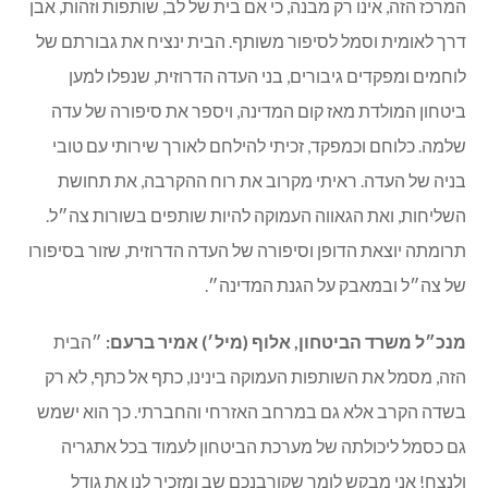
המרכז הזה, אינו רק מבנה, כי אם בית של לב, שותפות וזהות, אבן
דרך לאומית וסמל לסיפור משותף. הבית ינציח את גבורתם של
לוחמים ומפקדים גיבורים, בני העדה הדרוזית, שנפלו למען
ביטחון המולדת מאז קום המדינה, ויספר את סיפורה של עדה
שלמה. כלוחם וכמפקד, זכיתי להילחם לאורך שירותי עם טובי
בניה של העדה. ראיתי מקרוב את רוח ההקרבה, את תחושת
השליחות, ואת הגאווה העמוקה להיות שותפים בשורות צה״ל.
תרומתה יוצאת הדופן וסיפורה של העדה הדרוזית, שזור בסיפורו
של צה״ל ובמאבק על הגנת המדינה״.
מנכ״ל משרד הביטחון, אלוף (מיל׳) אמיר ברעם:
״הבית
הזה, מסמל את השותפות העמוקה בינינו, כתף אל כתף, לא רק
בשדה הקרב אלא גם במרחב האזרחי והחברתי. כך הוא ישמש
גם כסמל ליכולתה של מערכת הביטחון לעמוד בכל אתגריה
ולנצח! אני מבקש לומר שקורבנכם שב ומזכיר לנו את גודל