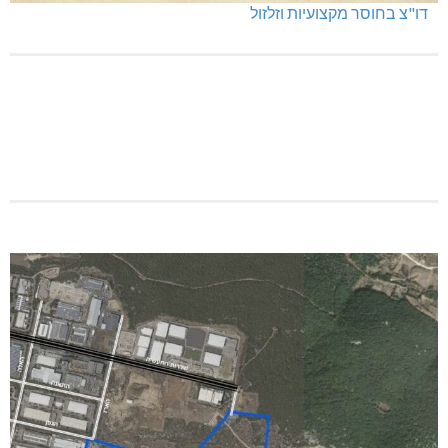
כפר ורדים: סברס למען הדמוקרטיה
שריפה באבו סנאן