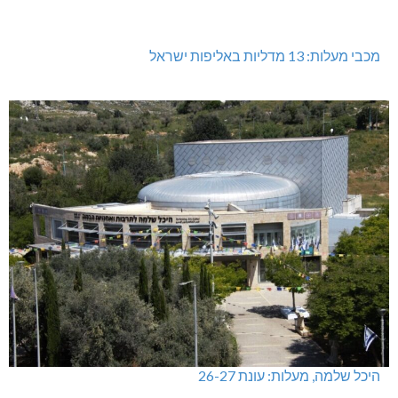
מעלות-תרשיחא: פסטיבל "באגליל - שכנים"