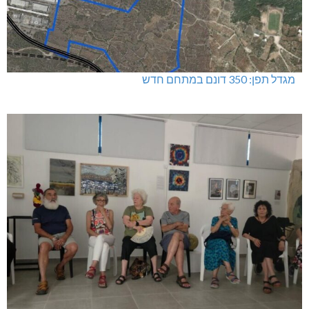
דו"צ בחוסר מקצועיות וזלזול