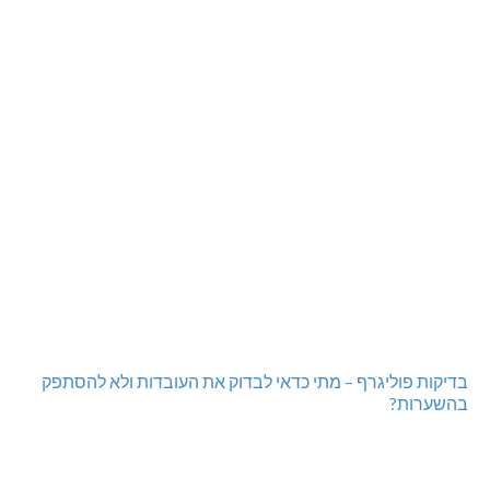
היכל שלמה, מעלות: עונת 26-27