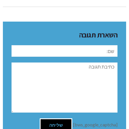
צוותים למצוינות. ניסיונו הרחב והבנתו העמוקה של השירות
בקהילה יסייעו לו להמשיך ולהצעיד את מחוז חיפה וגליל מערבי
להישגים משמעותיים. אני מאחלת לו הצלחה רבה בתפקידו
החדש.“
ד״ר ארז ליבל, מנהל המחוז הנכנס: ״גאה להצטרף למחוז
שמוביל עשייה משמעותית בתחומים רבים. יחד עם הצוותים
המסורים נמשיך ברגישות, מקצועיות ומסירות להצעיד את המחוז
קדימה למען בריאות תושבי חיפה והגליל המערבי״.
צילום: סטודיו ליאורית