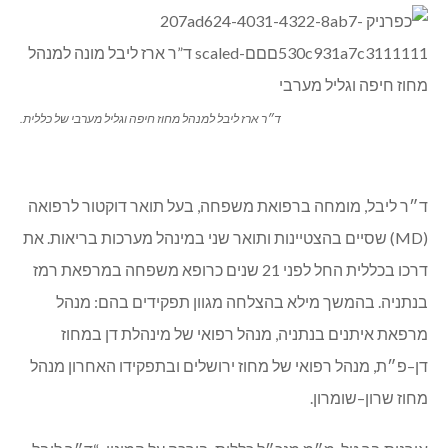
Share
Copy
Twitter
WhatsApp
Email
Facebook
Link
דירקטוריון כללית, בראשותו יוחנן לוקר, אישר את המלצת
מ״מ מנכ״ל כללית אורנית בר טל, למינויו של ד״ר ארז ליבל
למנהל מחוז חיפה וגליל מערבי של כללית. ד״ר ליבל יחליף
את רונן נודלמן, שמונה לאחרונה כסמנכ״ל חטיבת הקהילה.