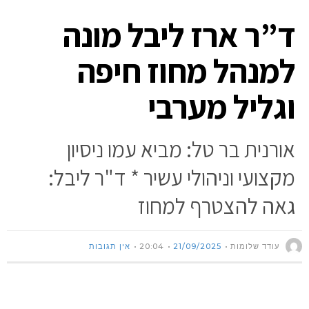
ד”ר ארז ליבל מונה
למנהל מחוז חיפה
וגליל מערבי
אורנית בר טל: מביא עמו ניסיון
מקצועי וניהולי עשיר * ד"ר ליבל:
גאה להצטרף למחוז
עודד שלומות
21/09/2025
20:04
אין תגובות