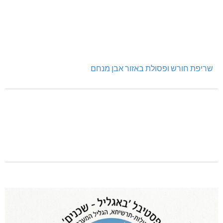
ינוח: מבנה רב תכליתי ב-120 מלש"ח