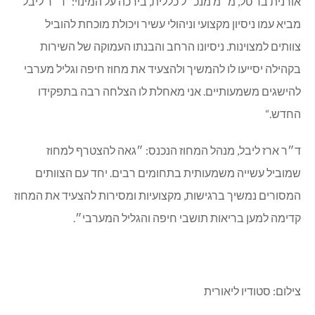
ד״ר ארז ליבל למנהל מחוז חיפה וגליל מערבי של כללית.
ד״ר ליבל, מומחה ברפואת משפחה, בעל תואר דוקטור לרפואה
(MD) שסיים בהצטיינות ותואר שני במינהל מערכות בריאות. את
דרכו בכללית החל לפני 21 שנים כרופא משפחה במרפאת רמז
בנתניה. בהמשך מילא בהצלחה מגוון תפקידים בהם: מנהל
מרפאת איתנים בנתניה, מנהל רפואי של מינהלת דן במחוז
דן–פ״ת, מנהל רפואי של מחוז ירושלים ובתפקידו האחרון מנהל
מחוז שרון–שומרון.
אורנית בר טל, מ״מ מנכ״ל כללית, בירכה על המינוי: “ד״ר ליבל
מביא עמו ניסיון מקצועי וניהולי עשיר ויכולת מוכחת להוביל