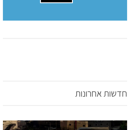
השארת תגובה
שם:
תגובה
[bws_google_captcha]