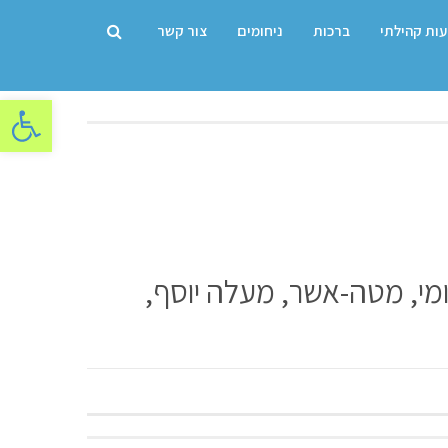
עות קהילתי
ברכות
ניחומים
צור קשר
פתח סרגל
ומי, מטה-אשר, מעלה יוסף,