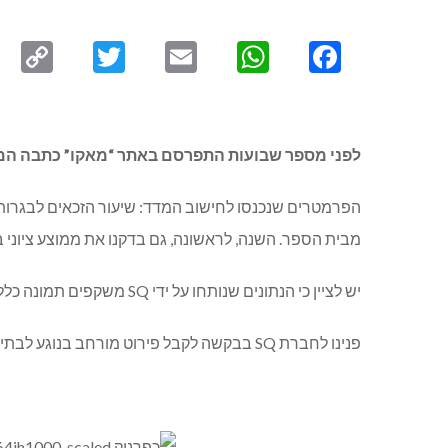
py
Twitter
Email
WhatsApp
Facebook
ink
לפני מספר שבועות התפרסם באתר “מאקו” כתבה המדרג
מבית הספר. השנה, לראשונה, גם בדקנו את ממוצע ציוני 
יש לציין כי הנתונים שנותחו על ידי SQ משקפים תמונה כללית בלבד והדירוג מתייחס ונותח על פי נתוני משרד החינוך בשנים 2022 ו-2023. ברשימה 1082 בתי ספר תיכוניים.
פנינו לחברת SQ בבקשה לקבל פירוט מורחב בנוגע לבתי הספר בגליל המערבי, אולם לא קיימים נתונים מיוחדים ו/או מפורטים על-פי אזור.