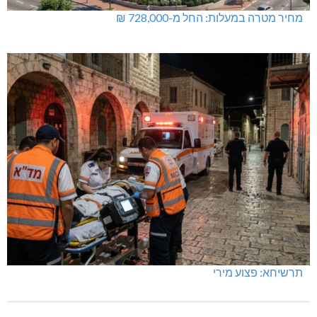
מחיר מטרה במעלות: החל מ-728,000 ₪
תרשיחא: פצוע מירי