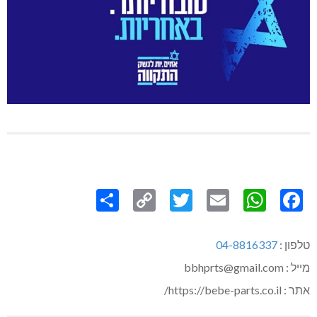
Share
Copy
Twitter
WhatsApp
Email
Facebook
Link
טלפון :
04-8816337
מייל : bbhprts@gmail.com
אתר : https://bebe-parts.co.il/