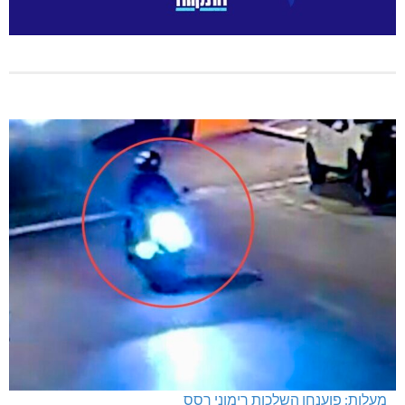
מעלות: פוענחו השלכות רימוני רסס