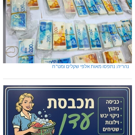
נהריה: נתפסו מאות אלפי שקלים ומט"ח